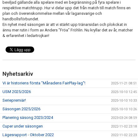
beviljad gällande alla spelare med en begränsning på fyra spelare i
DOKUMENT
respektive matchtrupp. Hur vi delar upp det från match till match finns en
plan och överenskommelse mellan vår lagansvarige och
KONTAKT
handbollsförbundet.
En nyhet med säsongen är att vi stärkt upp tränarsidan och plokckat in
ännu mer rutin i form av Anders "Fröa" Fröhlin. Nu kryllar det av år, matcher
& erfarenhet i ledartrojkan!
Nyhetsarkiv
Vi är historiens första "Månadens FairPlay-lag"!
2025-11-21 08:51
USM 2025/2026
2025-10-10 12:45
Seriepremiär!
2025-10-10 10:33
Säsongen 2025/2026
2025-10-10 10:26
Planering säsong 2023/2024
2023-03-24 08:59
Cuper under säsongen
2022-11-02 23:18
Lägesrapport - Oktober 2022
2022-11-02 22:23