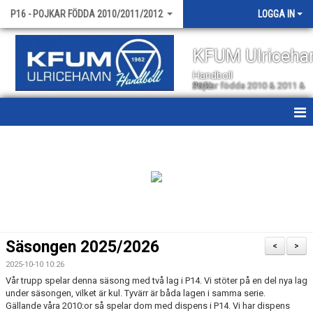
P16 - POJKAR FÖDDA 2010/2011/2012
LOGGA IN
KFUM Ulriceh
Handboll
Pojkar födda 2010 & 2011 & 2012
HEM
NYHETER
KALENDER
MATCHER
Säsongen 2025/2026
<
>
TRUPPEN
2025-10-10 10:26
Vår trupp spelar denna säsong med två lag i P14. Vi stöter på en del nya lag
BILDGALLERI
under säsongen, vilket är kul. Tyvärr är båda lagen i samma serie.
Gällande våra 2010:or så spelar dom med dispens i P14. Vi har dispens