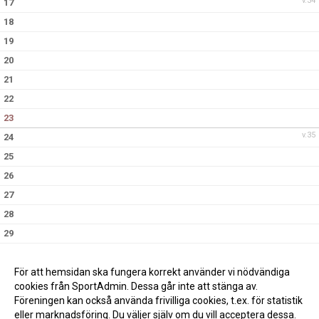
v.34
17
18
19
20
21
22
23
v.35
24
25
26
27
28
29
30
v.36
31
För att hemsidan ska fungera korrekt använder vi nödvändiga
cookies från SportAdmin. Dessa går inte att stänga av.
Föreningen kan också använda frivilliga cookies, t.ex. för statistik
eller marknadsföring. Du väljer själv om du vill acceptera dessa.