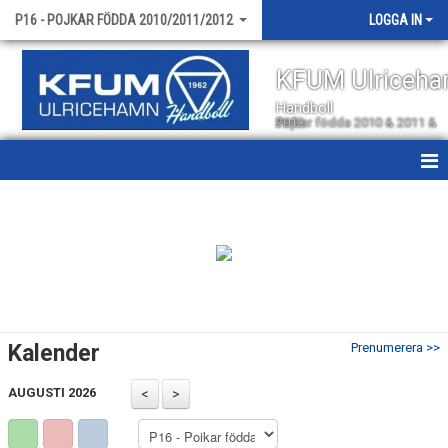
P16 - POJKAR FÖDDA 2010/2011/2012
LOGGA IN
KFUM Ulriceh
Handboll
Pojkar födda 2010 & 2011 & 2012
HEM
NYHETER
KALENDER
MATCHER
Kalender
Prenumerera >>
TRUPPEN
AUGUSTI 2026
BILDGALLERI