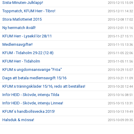
Sista-Minuten-Julklapp!
2015-12-15 15:09
Toppmatch, KFUM Herr - Tibro!
2015-12-11 14:32
Stora Matlotteriet 2015
2015-12-08 17:02
Ny herrmatch ikväll!
2015-12-01 11:16
KFUM Herr - Lysekil lör 28/11
2015-11-27 15:11
Medlemsavgifter!
2015-11-15 13:36
KFUM - Tidaholm 29-22 (12-8)
2015-11-05 22:06
KFUM Herr - Tidaholm
2015-11-05 11:56
KFUM:s ungdomsansvarige "Fröa"
2015-10-29 15:07
Dags att betala medlemsavgift 15/16
2015-10-21 11:09
KFUM:s träningskläder 15/16, redo att beställas!
2015-10-20 12:44
Inför HEID - Skövde, intervju Tilda
2015-10-16 08:51
Inför HEID - Skövde, intervju Linnea!
2015-10-15 13:31
KFUM´s handbollsvecka 2015!
2015-10-13 19:49
Halsduk & mössa!
2015-10-09 09:35
Elitseriematch i Ulricehamn!
2015-10-07 10:41