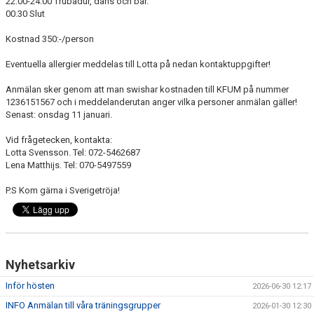
22.00-24.00 Trubadur, dans och bar.
00.30 Slut
Kostnad 350:-/person
Eventuella allergier meddelas till Lotta på nedan kontaktuppgifter!
Anmälan sker genom att man swishar kostnaden till KFUM på nummer
1236151567 och i meddelanderutan anger vilka personer anmälan gäller!
Senast: onsdag 11 januari.
Vid frågetecken, kontakta:
Lotta Svensson. Tel: 072-5462687
Lena Matthijs. Tel: 070-5497559
P.S Kom gärna i Sverigetröja!
Nyhetsarkiv
Inför hösten
2026-06-30 12:17
INFO Anmälan till våra träningsgrupper
2026-01-30 12:30