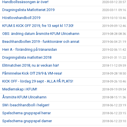
Handbollssäsongen är över!
2020-03-12 20:57
Dragningslista Matlotteriet 2019
2020-03-11 09:16
Höstlovshandboll 2019
2019-10-10 10:46
KFUM:S KICK OFF 2019, fre 13 sept kl 17:30!
2019-09-09 12:46
OBS: ändring datum årsmöte KFUM Ulricehamn
2019-08-28 08:36
Beachhandbollen 2019 - funktionärer och annat
2019-06-04 21:19
Herr A - förändring på tränarsidan
2019-02-06 11:42
Dragningslista matlotteri 2018
2019-01-31 11:22
Elitmatchen 2018, nu är veckan här!
2018-11-12 09:59
Påminnelse Kick Off 29/9 & VM-resa!
2018-09-28 18:50
KICK OFF - lördag 29 sept - ALLA PÅ PLATS!
2018-09-26 10:46
Medlemskap i KFUM!
2018-09-19 09:54
Årsmöte KFUM Ulricehamn
2018-08-15 11:36
SM i beachhandboll i helgen!
2018-06-12 23:19
Spelschema gruppspel herrar
2018-06-12 23:15
Spelschema gruppspel damer
2018-06-12 23:10