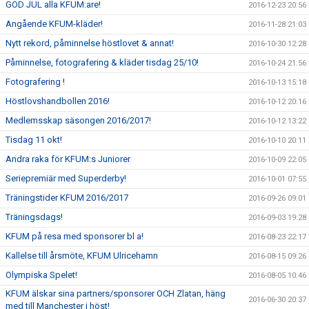
GOD JUL alla KFUM:are!
2016-12-23 20:56
Angående KFUM-kläder!
2016-11-28 21:03
Nytt rekord, påminnelse höstlovet & annat!
2016-10-30 12:28
Påminnelse, fotografering & kläder tisdag 25/10!
2016-10-24 21:56
Fotografering !
2016-10-13 15:18
Höstlovshandbollen 2016!
2016-10-12 20:16
Medlemsskap säsongen 2016/2017!
2016-10-12 13:22
Tisdag 11 okt!
2016-10-10 20:11
Andra raka för KFUM:s Juniorer
2016-10-09 22:05
Seriepremiär med Superderby!
2016-10-01 07:55
Träningstider KFUM 2016/2017
2016-09-26 09:01
Träningsdags!
2016-09-03 19:28
KFUM på resa med sponsorer bl a!
2016-08-23 22:17
Kallelse till årsmöte, KFUM Ulricehamn
2016-08-15 09:26
Olympiska Spelet!
2016-08-05 10:46
KFUM älskar sina partners/sponsorer OCH Zlatan, häng
2016-06-30 20:37
med till Manchester i höst!