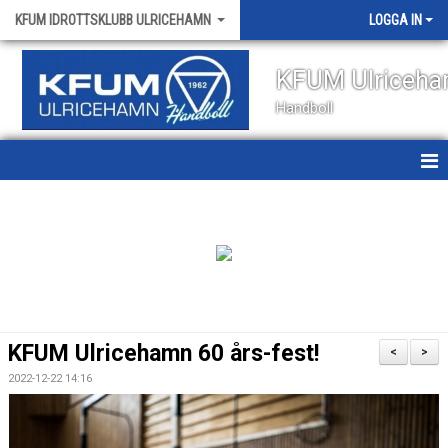
KFUM IDROTTSKLUBB ULRICEHAMN
LOGGA IN
KFUM Ulriceh
Handboll
HEM
NYHETER
OM KLUBBEN
KONTAKT
KFUM Ulricehamn 60 års-fest!
<
>
KALENDER
2022-12-22 14:16
VÅRA LAG