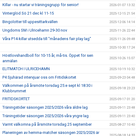
Killar - nu startar vi träningsgrupp för senior!
2026-01-07 13:32
Vinterglöd Sö 21 dec kl 11-15
2025-12-15 21:54
Bingolotter till uppesittarkvällen
2025-12-06 14:14
Ungdoms SM i Ulricehamn 29-30 nov
2025-11-26 22:44
Våra P14-killar utsedda till "månadens fair play lag"
2025-11-26 09:48
2025-10-30 17:24
Höstlovshandboll för 10-15 år, må-tis. Öppet för sen
2025-10-26 15:07
anmälan
ELITMATCH I ULRICEHAMN
2025-10-19 10:32
P4 Sjuhärad intervjuar oss om Fritidskortet
2025-09-23 04:48
Välkommen på årsmöte torsdag 25:e sept kl 18:30 i
2025-09-18 23:23
Klubbrummet
FRITIDSKORTET
2025-09-17 01:20
Träningstider säsongen 2025/2026 våra äldre lag
2025-09-11 23:48
Träningstider säsongen 2025/2026 våra yngre lag
2025-09-11 23:40
Varmt välkomna på årsmöte torsdag 25 september
2025-08-27 10:40
Planeringen av hemma-matcher säsongen 2025/2026 är
2025-08-18 14:33