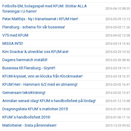
Fotbolls-EM, bolagsspel med KFUM. Stöttar ALLA
2016-06-10 08:55
föreningar i U-hamn!
Peter Matthijs - Ny i tränarteamet i KFUM Herr!
2016-05-09 12:13
Flensburg - schema för vår bussresa!
2016-05-03 11:26
V75 med KFUM
2016-04-02 12:58
MISSA INTE!
2016-03-14 15:42
Kim Snackar & utvecklar oss KFUM:are!
2016-02-29 10:32
Dagens herrmatch inställd!
2016-02-20 08:46
Bussresa till Flensburg - Grymt!!
2016-02-18 19:11
KFUM-krysset, vinn en klocka från Klockmaster!
2016-02-18 16:37
KFUM Herr - Hammarö 6/2 med en utmaning!
2016-02-05 16:47
Gemensam teknikträning!
2016-02-02 15:47
Anmälan senast idag! KFUM:s handbollsfest på lördag!
2016-01-12 15:48
Dragningslista KFUM´s matlotteri 2015!
2016-01-09 18:05
KFUM´s handbollsfest 2016!
2016-01-06 11:16
Matlotteriet - Sista påminnelsen!
2015-12-29 09:02