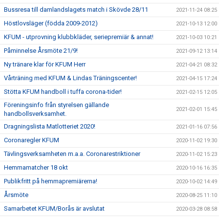
Bussresa till damlandslagets match i Skövde 28/11
2021-11-24 08:25
Höstlovsläger (födda 2009-2012)
2021-10-13 12:00
KFUM - utprovning klubbkläder, seriepremiär & annat!
2021-10-03 10:21
Påminnelse Årsmöte 21/9!
2021-09-12 13:14
Ny tränare klar för KFUM Herr
2021-04-21 08:32
Vårträning med KFUM & Lindas Träningscenter!
2021-04-15 17:24
Stötta KFUM handboll i tuffa corona-tider!
2021-02-15 12:05
Föreningsinfo från styrelsen gällande
2021-02-01 15:45
handbollsverksamhet.
Dragningslista Matlotteriet 2020!
2021-01-16 07:56
Coronaregler KFUM
2020-11-02 19:30
Tävlingsverksamheten m.a.a. Coronarestriktioner
2020-11-02 15:23
Hemmamatcher 18 okt
2020-10-16 16:35
Publikfritt på hemmapremiärerna!
2020-10-02 14:49
Årsmöte
2020-08-25 11:10
Samarbetet KFUM/Borås är avslutat
2020-03-28 08:58