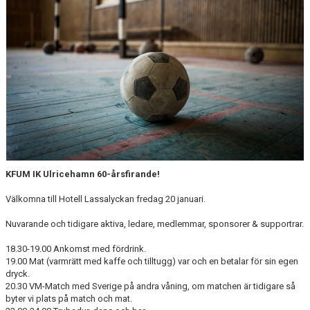
BLI MEDLEM
STÖDMEDLEMMAR
MATCHER
STYRELSEN
SPONSORER
DOKUMENT
KFUM IK Ulricehamn 60-årsfirande!
Välkomna till Hotell Lassalyckan fredag 20 januari.
Nuvarande och tidigare aktiva, ledare, medlemmar, sponsorer & supportrar.
18.30-19.00 Ankomst med fördrink.
19.00 Mat (varmrätt med kaffe och tilltugg) var och en betalar för sin egen
dryck.
20.30 VM-Match med Sverige på andra våning, om matchen är tidigare så
byter vi plats på match och mat.