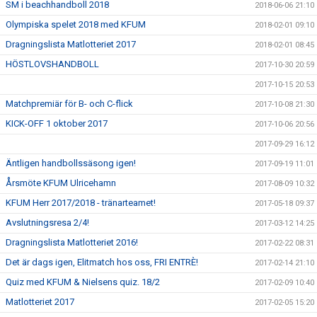
SM i beachhandboll 2018
2018-06-06 21:10
Olympiska spelet 2018 med KFUM
2018-02-01 09:10
Dragningslista Matlotteriet 2017
2018-02-01 08:45
HÖSTLOVSHANDBOLL
2017-10-30 20:59
2017-10-15 20:53
Matchpremiär för B- och C-flick
2017-10-08 21:30
KICK-OFF 1 oktober 2017
2017-10-06 20:56
2017-09-29 16:12
Äntligen handbollssäsong igen!
2017-09-19 11:01
Årsmöte KFUM Ulricehamn
2017-08-09 10:32
KFUM Herr 2017/2018 - tränarteamet!
2017-05-18 09:37
Avslutningsresa 2/4!
2017-03-12 14:25
Dragningslista Matlotteriet 2016!
2017-02-22 08:31
Det är dags igen, Elitmatch hos oss, FRI ENTRÈ!
2017-02-14 21:10
Quiz med KFUM & Nielsens quiz. 18/2
2017-02-09 10:40
Matlotteriet 2017
2017-02-05 15:20