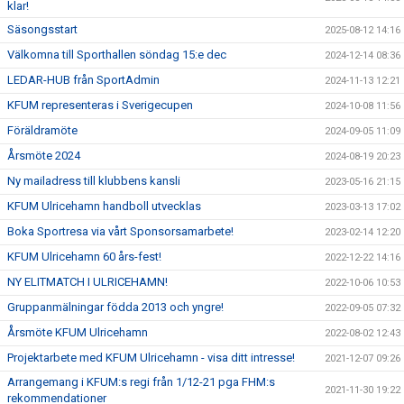
klar!
Säsongsstart
2025-08-12 14:16
Välkomna till Sporthallen söndag 15:e dec
2024-12-14 08:36
LEDAR-HUB från SportAdmin
2024-11-13 12:21
KFUM representeras i Sverigecupen
2024-10-08 11:56
Föräldramöte
2024-09-05 11:09
Årsmöte 2024
2024-08-19 20:23
Ny mailadress till klubbens kansli
2023-05-16 21:15
KFUM Ulricehamn handboll utvecklas
2023-03-13 17:02
Boka Sportresa via vårt Sponsorsamarbete!
2023-02-14 12:20
KFUM Ulricehamn 60 års-fest!
2022-12-22 14:16
NY ELITMATCH I ULRICEHAMN!
2022-10-06 10:53
Gruppanmälningar födda 2013 och yngre!
2022-09-05 07:32
Årsmöte KFUM Ulricehamn
2022-08-02 12:43
Projektarbete med KFUM Ulricehamn - visa ditt intresse!
2021-12-07 09:26
Arrangemang i KFUM:s regi från 1/12-21 pga FHM:s
2021-11-30 19:22
rekommendationer