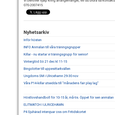
Vi behöver hjälp kring arrangemanget, vill du bidra så kontakt
070-2007415.
Nyhetsarkiv
Inför hösten
INFO Anmälan till våra träningsgrupper
Killar - nu startar vi träningsgrupp för senior!
Vinterglöd Sö 21 dec kl 11-15
Bingolotter till uppesittarkvällen
Ungdoms SM i Ulricehamn 29-30 nov
Våra P14-killar utsedda till "månadens fair play lag"
Höstlovshandboll för 10-15 år, må-tis. Öppet för sen anmälan
ELITMATCH I ULRICEHAMN
P4 Sjuhärad intervjuar oss om Fritidskortet