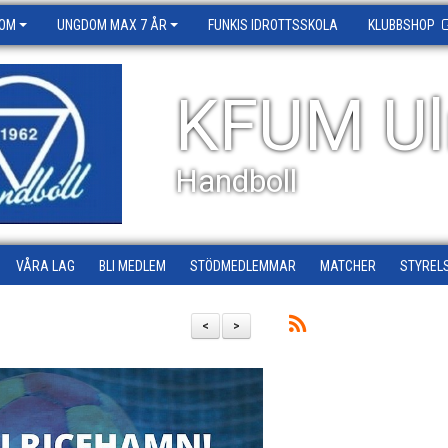
OM
UNGDOM MAX 7 ÅR
FUNKIS IDROTTSSKOLA
KLUBBSHOP
KFUM Ul
Handboll
VÅRA LAG
BLI MEDLEM
STÖDMEDLEMMAR
MATCHER
STYREL
<
>