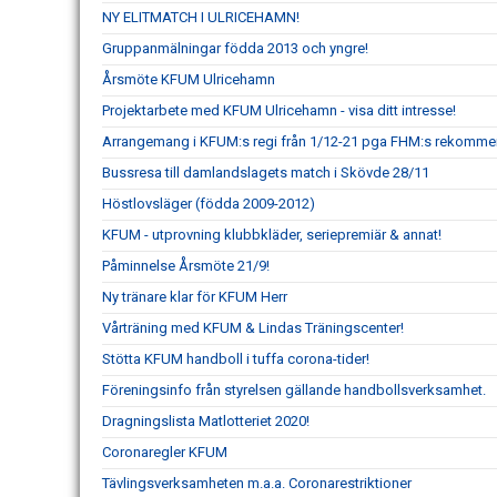
NY ELITMATCH I ULRICEHAMN!
Gruppanmälningar födda 2013 och yngre!
Årsmöte KFUM Ulricehamn
Projektarbete med KFUM Ulricehamn - visa ditt intresse!
Arrangemang i KFUM:s regi från 1/12-21 pga FHM:s rekomme
Bussresa till damlandslagets match i Skövde 28/11
Höstlovsläger (födda 2009-2012)
KFUM - utprovning klubbkläder, seriepremiär & annat!
Påminnelse Årsmöte 21/9!
Ny tränare klar för KFUM Herr
Vårträning med KFUM & Lindas Träningscenter!
Stötta KFUM handboll i tuffa corona-tider!
Föreningsinfo från styrelsen gällande handbollsverksamhet.
Dragningslista Matlotteriet 2020!
Coronaregler KFUM
Tävlingsverksamheten m.a.a. Coronarestriktioner