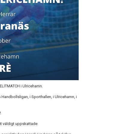
y ELITMATCH i Ulricehamn.
andbollsligan, i Sporthallen, i Ulricehamn, i
!
rit väldigt uppskattade.