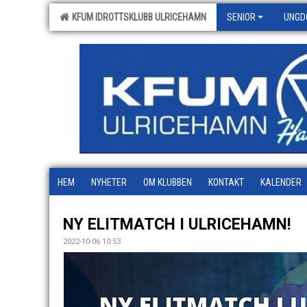
KFUM IDROTTSKLUBB ULRICEHAMN
SENIOR
UNGD
HEM
NYHETER
OM KLUBBEN
KONTAKT
KALENDER
NY ELITMATCH I ULRICEHAMN!
2022-10-06 10:53