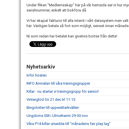
Under fliken "Medlemsskap" här på vår hemsida ser ni hur myc
swishnummer, enkelt att bokföra då.
Vi har skapat fakturor till alla internt i vårt datasystem men valt
här. Vänligen betala så fort som möjligt, senast innan månadss
Ni som redan har betalat kan givetvis bortse från detta!
Nyhetsarkiv
Inför hösten
INFO Anmälan till våra träningsgrupper
Killar - nu startar vi träningsgrupp för senior!
Vinterglöd Sö 21 dec kl 11-15
Bingolotter till uppesittarkvällen
Ungdoms SM i Ulricehamn 29-30 nov
Våra P14-killar utsedda till "månadens fair play lag"