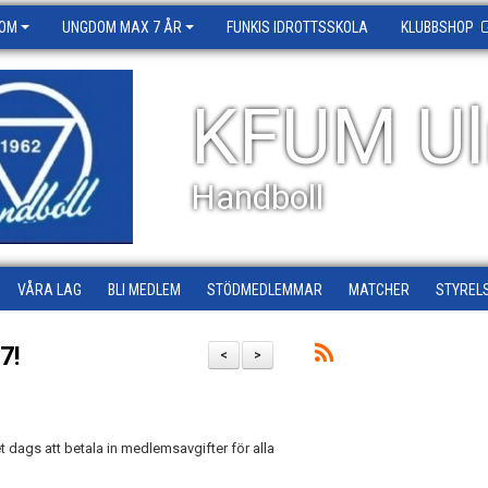
OM
UNGDOM MAX 7 ÅR
FUNKIS IDROTTSSKOLA
KLUBBSHOP
KFUM Ul
Handboll
VÅRA LAG
BLI MEDLEM
STÖDMEDLEMMAR
MATCHER
STYREL
7!
<
>
t dags att betala in medlemsavgifter för alla