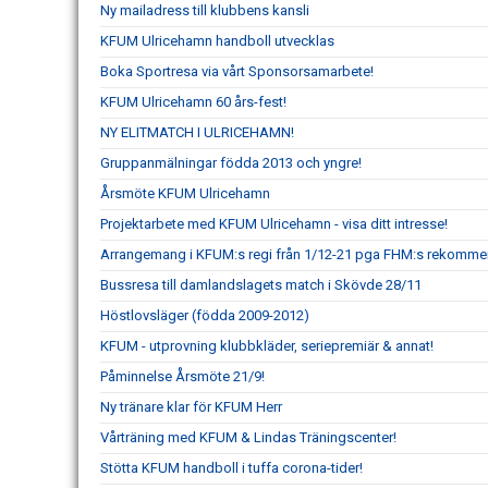
Ny mailadress till klubbens kansli
KFUM Ulricehamn handboll utvecklas
Boka Sportresa via vårt Sponsorsamarbete!
KFUM Ulricehamn 60 års-fest!
NY ELITMATCH I ULRICEHAMN!
Gruppanmälningar födda 2013 och yngre!
Årsmöte KFUM Ulricehamn
Projektarbete med KFUM Ulricehamn - visa ditt intresse!
Arrangemang i KFUM:s regi från 1/12-21 pga FHM:s rekomme
Bussresa till damlandslagets match i Skövde 28/11
Höstlovsläger (födda 2009-2012)
KFUM - utprovning klubbkläder, seriepremiär & annat!
Påminnelse Årsmöte 21/9!
Ny tränare klar för KFUM Herr
Vårträning med KFUM & Lindas Träningscenter!
Stötta KFUM handboll i tuffa corona-tider!