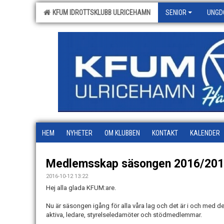
KFUM IDROTTSKLUBB ULRICEHAMN
SENIOR
UNGD
HEM
NYHETER
OM KLUBBEN
KONTAKT
KALENDER
Medlemsskap säsongen 2016/201
2016-10-12 13:22
Hej alla glada KFUM:are.
Nu är säsongen igång för alla våra lag och det är i och med de
aktiva, ledare, styrelseledamöter och stödmedlemmar.