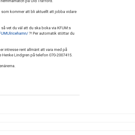
a hemmamatch på Old Trafford.
om kommer att bli aktuellt att jobba vidare
en så vet du väl att du ska boka via KFUM:s
KFUMUlricehamn/
?! Per automatik stöttar du
 intresse rent allmänt att vara med på
e Henke Lindgren på telefon 070-2007415.
senärerna.