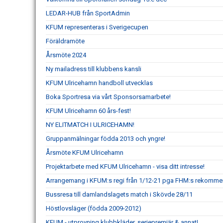
LEDAR-HUB från SportAdmin
KFUM representeras i Sverigecupen
Föräldramöte
Årsmöte 2024
Ny mailadress till klubbens kansli
KFUM Ulricehamn handboll utvecklas
Boka Sportresa via vårt Sponsorsamarbete!
KFUM Ulricehamn 60 års-fest!
NY ELITMATCH I ULRICEHAMN!
Gruppanmälningar födda 2013 och yngre!
Årsmöte KFUM Ulricehamn
Projektarbete med KFUM Ulricehamn - visa ditt intresse!
Arrangemang i KFUM:s regi från 1/12-21 pga FHM:s rekomme
Bussresa till damlandslagets match i Skövde 28/11
Höstlovsläger (födda 2009-2012)
KFUM - utprovning klubbkläder, seriepremiär & annat!