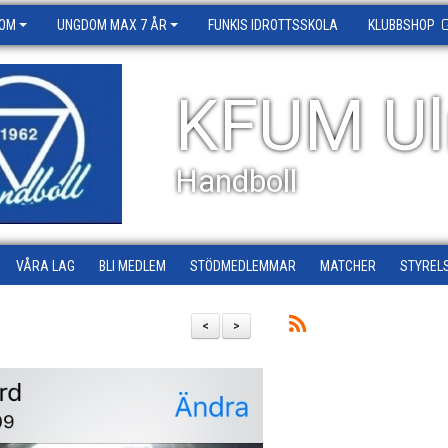
OM
UNGDOM MAX 7 ÅR
FUNKIS IDROTTSSKOLA
KLUBBSHOP
KFUM Ul
Handboll
VÅRA LAG
BLI MEDLEM
STÖDMEDLEMMAR
MATCHER
STYREL
<
>