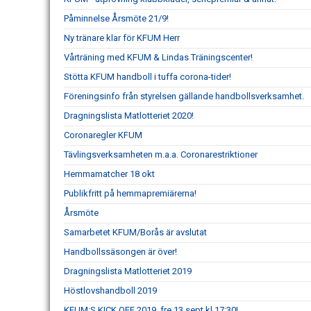
Påminnelse Årsmöte 21/9!
Ny tränare klar för KFUM Herr
Vårträning med KFUM & Lindas Träningscenter!
Stötta KFUM handboll i tuffa corona-tider!
Föreningsinfo från styrelsen gällande handbollsverksamhet.
Dragningslista Matlotteriet 2020!
Coronaregler KFUM
Tävlingsverksamheten m.a.a. Coronarestriktioner
Hemmamatcher 18 okt
Publikfritt på hemmapremiärerna!
Årsmöte
Samarbetet KFUM/Borås är avslutat
Handbollssäsongen är över!
Dragningslista Matlotteriet 2019
Höstlovshandboll 2019
KFUM:S KICK OFF 2019, fre 13 sept kl 17:30!