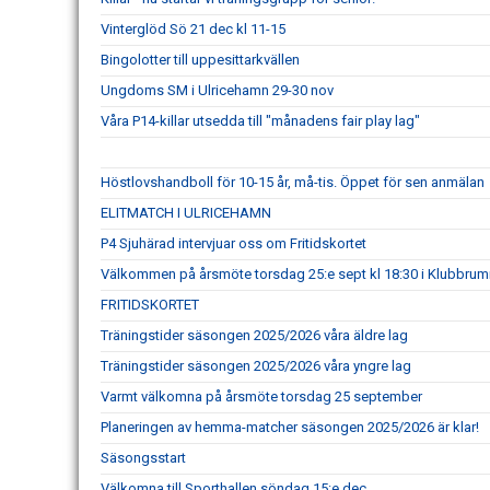
Vinterglöd Sö 21 dec kl 11-15
Bingolotter till uppesittarkvällen
Ungdoms SM i Ulricehamn 29-30 nov
Våra P14-killar utsedda till "månadens fair play lag"
Höstlovshandboll för 10-15 år, må-tis. Öppet för sen anmälan
ELITMATCH I ULRICEHAMN
P4 Sjuhärad intervjuar oss om Fritidskortet
Välkommen på årsmöte torsdag 25:e sept kl 18:30 i Klubbru
FRITIDSKORTET
Träningstider säsongen 2025/2026 våra äldre lag
Träningstider säsongen 2025/2026 våra yngre lag
Varmt välkomna på årsmöte torsdag 25 september
Planeringen av hemma-matcher säsongen 2025/2026 är klar!
Säsongsstart
Välkomna till Sporthallen söndag 15:e dec