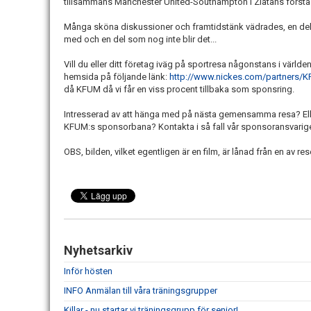
tillsammans Manchester United-Southampton i Zlatans först
Många sköna diskussioner och framtidstänk vädrades, en del s
med och en del som nog inte blir det...
Vill du eller ditt företag iväg på sportresa någonstans i värld
hemsida på följande länk:
http://www.nickes.com/partners/
då KFUM då vi får en viss procent tillbaka som sponsring.
Intresserad av att hänga med på nästa gemensamma resa? Eller
KFUM:s sponsorbana? Kontakta i så fall vår sponsoransvarig
OBS, bilden, vilket egentligen är en film, är lånad från en av re
Nyhetsarkiv
Inför hösten
INFO Anmälan till våra träningsgrupper
Killar - nu startar vi träningsgrupp för senior!