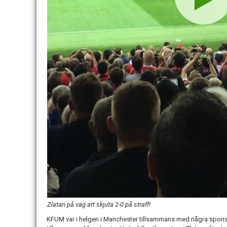
Zlatan på väg att skjuta 2-0 på straff!
KFUM var i helgen i Manchester tillsammans med några spons