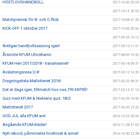
HÖSTLOVSHANDBOLL
2017-10-30 20:59
2017-10-15 20:53
Matchpremiär för B- och C-flick
2017-10-08 21:30
KICK-OFF 1 oktober 2017
2017-10-06 20:56
2017-09-29 16:12
Äntligen handbollssäsong igen!
2017-09-19 11:01
Årsmöte KFUM Ulricehamn
2017-08-09 10:32
KFUM Herr 2017/2018 - tränarteamet!
2017-05-18 09:37
Avslutningsresa 2/4!
2017-03-12 14:25
Dragningslista Matlotteriet 2016!
2017-02-22 08:31
Det är dags igen, Elitmatch hos oss, FRI ENTRÈ!
2017-02-14 21:10
Quiz med KFUM & Nielsens quiz. 18/2
2017-02-09 10:40
Matlotteriet 2017
2017-02-05 15:20
GOD JUL alla KFUM:are!
2016-12-23 20:56
Angående KFUM-kläder!
2016-11-28 21:03
Nytt rekord, påminnelse höstlovet & annat!
2016-10-30 12:28