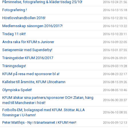
Påminnelse, fotografering & kläder tisdag 25/10!
2016-10-24 21:56
Fotografering !
2016-10-13 15:18
Höstlovshandbollen 2016!
2016-10-12 20:16
Medlemsskap säsongen 2016/2017!
2016-10-12 13:22
Tisdag 11 okt!
2016-10-10 20:11
Andra raka för KFUM:s Juniorer
2016-10-09 22:05
Seriepremiär med Superderby!
2016-10-01 07:55
Träningstider KFUM 2016/2017
2016-09-26 09:01
Träningsdags!
2016-09-03 19:28
KFUM på resa med sponsorer bl a!
2016-08-23 22:17
Kallelse till årsmöte, KFUM Ulricehamn
2016-08-15 09:26
Olympiska Spelet!
2016-08-05 10:46
KFUM älskar sina partners/sponsorer OCH Zlatan, häng
2016-06-30 20:37
med till Manchester i höst!
Fotbolls-EM, bolagsspel med KFUM. Stöttar ALLA
2016-06-10 08:55
föreningar i U-hamn!
Peter Matthijs - Ny i tränarteamet i KFUM Herr!
2016-05-09 12:13