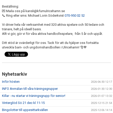
BLI MEDLEM
Beställning:
💌 Maila oss på kansli@kfumulricehamn.se
STÖDMEDLEMMAR
📞 Ring eller sms: Michael Lorin Söderkvist
070-950 02 52
MATCHER
Vi driver hela vår verksamhet med 320 aktiva spelare och 50 ledare och
tränare, helt på ideell basis.
Allt vi gör, gör vi för våra aktiva handbollsspelare, från 5 år och uppåt.
STYRELSEN
Ditt stöd är ovärderligt för oss. Tack för att du hjälper oss fortsätta
SPONSORER
utveckla barn- och ungdomshandbollen i Ulricehamn! 🎅💙
DOKUMENT
Nyhetsarkiv
Inför hösten
2026-06-30 12:17
INFO Anmälan till våra träningsgrupper
2026-01-30 12:30
Killar - nu startar vi träningsgrupp för senior!
2026-01-07 13:32
Vinterglöd Sö 21 dec kl 11-15
2025-12-15 21:54
Bingolotter till uppesittarkvällen
2025-12-06 14:14