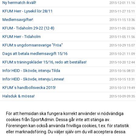
Ny herrmatch ikväll!
2015-12-01 11:16
KFUM Herr - Lysekil lör 28/11
2015-11-27 15:11
Medlemsavgifter!
2015-11-15 13:36
KFUM - Tidaholm 29-22 (12-8)
2015-11-05 22:06
KFUM Herr - Tidaholm
2015-11-05 11:56
KFUM:s ungdomsansvarige "Fröa"
2015-10-29 15:07
Dags att betala medlemsavgift 15/16
2015-10-21 11:09
KFUM:s träningskläder 15/16, redo att beställas!
2015-10-20 12:44
Inför HEID - Skövde, intervju Tilda
2015-10-16 08:51
Inför HEID - Skövde, intervju Linnea!
2015-10-15 13:31
KFUM´s handbollsvecka 2015!
2015-10-13 19:49
Halsduk & mössa!
2015-10-09 09:35
Elitseriematch i Ulricehamn!
2015-10-07 10:41
Träningstider 15/16
För att hemsidan ska fungera korrekt använder vi nödvändiga
2015-09-25 09:48
cookies från SportAdmin. Dessa går inte att stänga av.
Nya hemsidan under uppbyggnad!
2015-09-16 00:37
Föreningen kan också använda frivilliga cookies, t.ex. för statistik
eller marknadsföring. Du väljer själv om du vill acceptera dessa.