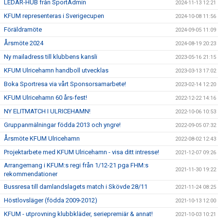
LEDAR-HUB från SportAdmin
2024-11-13 12:21
KFUM representeras i Sverigecupen
2024-10-08 11:56
Föräldramöte
2024-09-05 11:09
Årsmöte 2024
2024-08-19 20:23
Ny mailadress till klubbens kansli
2023-05-16 21:15
KFUM Ulricehamn handboll utvecklas
2023-03-13 17:02
Boka Sportresa via vårt Sponsorsamarbete!
2023-02-14 12:20
KFUM Ulricehamn 60 års-fest!
2022-12-22 14:16
NY ELITMATCH I ULRICEHAMN!
2022-10-06 10:53
Gruppanmälningar födda 2013 och yngre!
2022-09-05 07:32
Årsmöte KFUM Ulricehamn
2022-08-02 12:43
Projektarbete med KFUM Ulricehamn - visa ditt intresse!
2021-12-07 09:26
Arrangemang i KFUM:s regi från 1/12-21 pga FHM:s
2021-11-30 19:22
rekommendationer
Bussresa till damlandslagets match i Skövde 28/11
2021-11-24 08:25
Höstlovsläger (födda 2009-2012)
2021-10-13 12:00
KFUM - utprovning klubbkläder, seriepremiär & annat!
2021-10-03 10:21