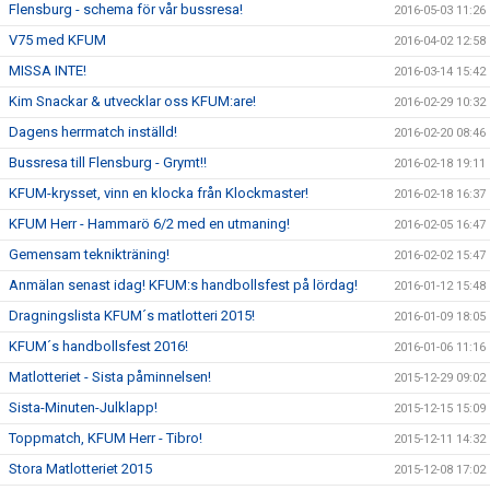
Flensburg - schema för vår bussresa!
2016-05-03 11:26
V75 med KFUM
2016-04-02 12:58
MISSA INTE!
2016-03-14 15:42
Kim Snackar & utvecklar oss KFUM:are!
2016-02-29 10:32
Dagens herrmatch inställd!
2016-02-20 08:46
Bussresa till Flensburg - Grymt!!
2016-02-18 19:11
KFUM-krysset, vinn en klocka från Klockmaster!
2016-02-18 16:37
KFUM Herr - Hammarö 6/2 med en utmaning!
2016-02-05 16:47
Gemensam teknikträning!
2016-02-02 15:47
Anmälan senast idag! KFUM:s handbollsfest på lördag!
2016-01-12 15:48
Dragningslista KFUM´s matlotteri 2015!
2016-01-09 18:05
KFUM´s handbollsfest 2016!
2016-01-06 11:16
Matlotteriet - Sista påminnelsen!
2015-12-29 09:02
Sista-Minuten-Julklapp!
2015-12-15 15:09
Toppmatch, KFUM Herr - Tibro!
2015-12-11 14:32
Stora Matlotteriet 2015
2015-12-08 17:02