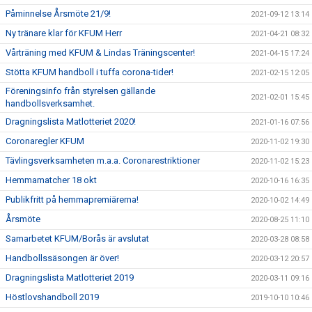
Påminnelse Årsmöte 21/9!
2021-09-12 13:14
Ny tränare klar för KFUM Herr
2021-04-21 08:32
Vårträning med KFUM & Lindas Träningscenter!
2021-04-15 17:24
Stötta KFUM handboll i tuffa corona-tider!
2021-02-15 12:05
Föreningsinfo från styrelsen gällande
2021-02-01 15:45
handbollsverksamhet.
Dragningslista Matlotteriet 2020!
2021-01-16 07:56
Coronaregler KFUM
2020-11-02 19:30
Tävlingsverksamheten m.a.a. Coronarestriktioner
2020-11-02 15:23
Hemmamatcher 18 okt
2020-10-16 16:35
Publikfritt på hemmapremiärerna!
2020-10-02 14:49
Årsmöte
2020-08-25 11:10
Samarbetet KFUM/Borås är avslutat
2020-03-28 08:58
Handbollssäsongen är över!
2020-03-12 20:57
Dragningslista Matlotteriet 2019
2020-03-11 09:16
Höstlovshandboll 2019
2019-10-10 10:46