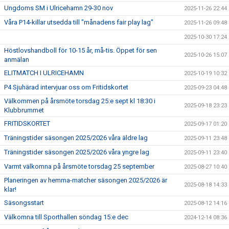
Ungdoms SM i Ulricehamn 29-30 nov
2025-11-26 22:44
Våra P14-killar utsedda till "månadens fair play lag"
2025-11-26 09:48
2025-10-30 17:24
Höstlovshandboll för 10-15 år, må-tis. Öppet för sen
2025-10-26 15:07
anmälan
ELITMATCH I ULRICEHAMN
2025-10-19 10:32
P4 Sjuhärad intervjuar oss om Fritidskortet
2025-09-23 04:48
Välkommen på årsmöte torsdag 25:e sept kl 18:30 i
2025-09-18 23:23
Klubbrummet
FRITIDSKORTET
2025-09-17 01:20
Träningstider säsongen 2025/2026 våra äldre lag
2025-09-11 23:48
Träningstider säsongen 2025/2026 våra yngre lag
2025-09-11 23:40
Varmt välkomna på årsmöte torsdag 25 september
2025-08-27 10:40
Planeringen av hemma-matcher säsongen 2025/2026 är
2025-08-18 14:33
klar!
Säsongsstart
2025-08-12 14:16
Välkomna till Sporthallen söndag 15:e dec
2024-12-14 08:36