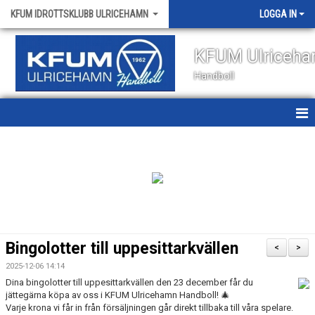
KFUM IDROTTSKLUBB ULRICEHAMN
LOGGA IN
KFUM Ulriceh
Handboll
HEM
NYHETER
OM KLUBBEN
KONTAKT
Bingolotter till uppesittarkvällen
<
>
KALENDER
2025-12-06 14:14
Dina bingolotter till uppesittarkvällen den 23 december får du
VÅRA LAG
jättegärna köpa av oss i KFUM Ulricehamn Handboll! 🎄
Varje krona vi får in från försäljningen går direkt tillbaka till våra spelare.