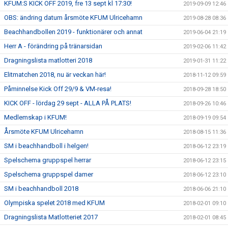
KFUM:S KICK OFF 2019, fre 13 sept kl 17:30!
2019-09-09 12:46
OBS: ändring datum årsmöte KFUM Ulricehamn
2019-08-28 08:36
Beachhandbollen 2019 - funktionärer och annat
2019-06-04 21:19
Herr A - förändring på tränarsidan
2019-02-06 11:42
Dragningslista matlotteri 2018
2019-01-31 11:22
Elitmatchen 2018, nu är veckan här!
2018-11-12 09:59
Påminnelse Kick Off 29/9 & VM-resa!
2018-09-28 18:50
KICK OFF - lördag 29 sept - ALLA PÅ PLATS!
2018-09-26 10:46
Medlemskap i KFUM!
2018-09-19 09:54
Årsmöte KFUM Ulricehamn
2018-08-15 11:36
SM i beachhandboll i helgen!
2018-06-12 23:19
Spelschema gruppspel herrar
2018-06-12 23:15
Spelschema gruppspel damer
2018-06-12 23:10
SM i beachhandboll 2018
2018-06-06 21:10
Olympiska spelet 2018 med KFUM
2018-02-01 09:10
Dragningslista Matlotteriet 2017
2018-02-01 08:45