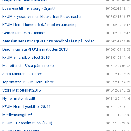
Dagens herrmatch inställd!
2016-02-20 08:46
Bussresa till Flensburg - Grymt!!
2016-02-18 19:11
KFUM-krysset, vinn en klocka från Klockmaster!
2016-02-18 16:37
KFUM Herr - Hammarö 6/2 med en utmaning!
2016-02-05 16:47
Gemensam teknikträning!
2016-02-02 15:47
Anmälan senast idag! KFUM:s handbollsfest på lördag!
2016-01-12 15:48
Dragningslista KFUM´s matlotteri 2015!
2016-01-09 18:05
KFUM´s handbollsfest 2016!
2016-01-06 11:16
Matlotteriet - Sista påminnelsen!
2015-12-29 09:02
Sista-Minuten-Julklapp!
2015-12-15 15:09
Toppmatch, KFUM Herr - Tibro!
2015-12-11 14:32
Stora Matlotteriet 2015
2015-12-08 17:02
Ny herrmatch ikväll!
2015-12-01 11:16
KFUM Herr - Lysekil lör 28/11
2015-11-27 15:11
Medlemsavgifter!
2015-11-15 13:36
KFUM - Tidaholm 29-22 (12-8)
2015-11-05 22:06