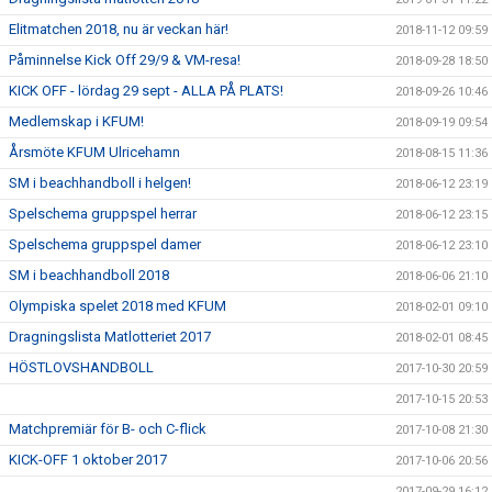
Elitmatchen 2018, nu är veckan här!
2018-11-12 09:59
Påminnelse Kick Off 29/9 & VM-resa!
2018-09-28 18:50
KICK OFF - lördag 29 sept - ALLA PÅ PLATS!
2018-09-26 10:46
Medlemskap i KFUM!
2018-09-19 09:54
Årsmöte KFUM Ulricehamn
2018-08-15 11:36
SM i beachhandboll i helgen!
2018-06-12 23:19
Spelschema gruppspel herrar
2018-06-12 23:15
Spelschema gruppspel damer
2018-06-12 23:10
SM i beachhandboll 2018
2018-06-06 21:10
Olympiska spelet 2018 med KFUM
2018-02-01 09:10
Dragningslista Matlotteriet 2017
2018-02-01 08:45
HÖSTLOVSHANDBOLL
2017-10-30 20:59
2017-10-15 20:53
Matchpremiär för B- och C-flick
2017-10-08 21:30
KICK-OFF 1 oktober 2017
2017-10-06 20:56
2017-09-29 16:12