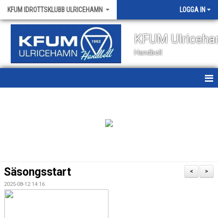
KFUM IDROTTSKLUBB ULRICEHAMN
LOGGA IN
KFUM Ulriceh
Handboll
HEM
NYHETER
OM KLUBBEN
KONTAKT
Säsongsstart
<
>
KALENDER
2025-08-12 14:16
VÅRA LAG