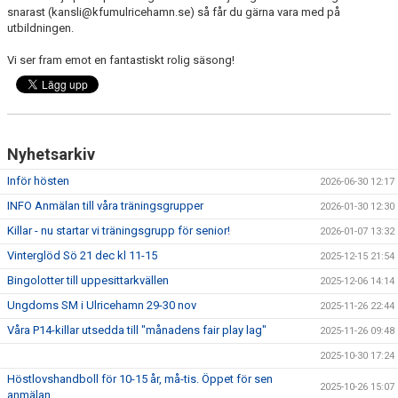
snarast (kansli@kfumulricehamn.se) så får du gärna vara med på
utbildningen.
Vi ser fram emot en fantastiskt rolig säsong!
Nyhetsarkiv
Inför hösten
2026-06-30 12:17
INFO Anmälan till våra träningsgrupper
2026-01-30 12:30
Killar - nu startar vi träningsgrupp för senior!
2026-01-07 13:32
Vinterglöd Sö 21 dec kl 11-15
2025-12-15 21:54
Bingolotter till uppesittarkvällen
2025-12-06 14:14
Ungdoms SM i Ulricehamn 29-30 nov
2025-11-26 22:44
Våra P14-killar utsedda till "månadens fair play lag"
2025-11-26 09:48
2025-10-30 17:24
Höstlovshandboll för 10-15 år, må-tis. Öppet för sen
2025-10-26 15:07
anmälan