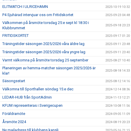
ELITMATCH I ULRICEHAMN
2025-10-19 10:32
P4 Sjuhärad intervjuar oss om Fritidskortet
2025-09-23 04:48
Välkommen på årsmöte torsdag 25:e sept kl 18:30 i
2025-09-18 23:23
Klubbrummet
FRITIDSKORTET
2025-09-17 01:20
Träningstider säsongen 2025/2026 våra äldre lag
2025-09-11 23:48
Träningstider säsongen 2025/2026 våra yngre lag
2025-09-11 23:40
Varmt välkomna på årsmöte torsdag 25 september
2025-08-27 10:40
Planeringen av hemma-matcher säsongen 2025/2026 är
2025-08-18 14:33
klar!
Säsongsstart
2025-08-12 14:16
Välkomna till Sporthallen söndag 15:e dec
2024-12-14 08:36
LEDAR-HUB från SportAdmin
2024-11-13 12:21
KFUM representeras i Sverigecupen
2024-10-08 11:56
Föräldramöte
2024-09-05 11:09
Årsmöte 2024
2024-08-19 20:23
Ny mailadress till klubbens kansli
2023-05-16 21:15