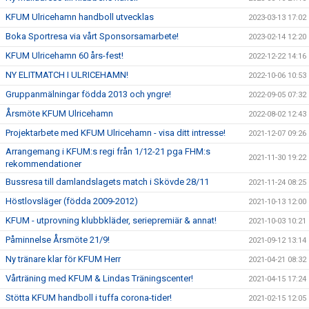
KFUM Ulricehamn handboll utvecklas
2023-03-13 17:02
Boka Sportresa via vårt Sponsorsamarbete!
2023-02-14 12:20
KFUM Ulricehamn 60 års-fest!
2022-12-22 14:16
NY ELITMATCH I ULRICEHAMN!
2022-10-06 10:53
Gruppanmälningar födda 2013 och yngre!
2022-09-05 07:32
Årsmöte KFUM Ulricehamn
2022-08-02 12:43
Projektarbete med KFUM Ulricehamn - visa ditt intresse!
2021-12-07 09:26
Arrangemang i KFUM:s regi från 1/12-21 pga FHM:s
2021-11-30 19:22
rekommendationer
Bussresa till damlandslagets match i Skövde 28/11
2021-11-24 08:25
Höstlovsläger (födda 2009-2012)
2021-10-13 12:00
KFUM - utprovning klubbkläder, seriepremiär & annat!
2021-10-03 10:21
Påminnelse Årsmöte 21/9!
2021-09-12 13:14
Ny tränare klar för KFUM Herr
2021-04-21 08:32
Vårträning med KFUM & Lindas Träningscenter!
2021-04-15 17:24
Stötta KFUM handboll i tuffa corona-tider!
2021-02-15 12:05