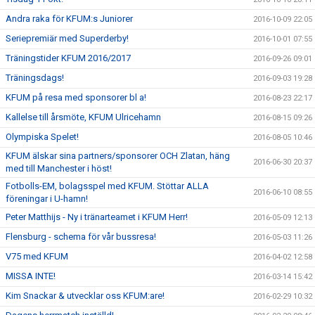
Andra raka för KFUM:s Juniorer
2016-10-09 22:05
Seriepremiär med Superderby!
2016-10-01 07:55
Träningstider KFUM 2016/2017
2016-09-26 09:01
Träningsdags!
2016-09-03 19:28
KFUM på resa med sponsorer bl a!
2016-08-23 22:17
Kallelse till årsmöte, KFUM Ulricehamn
2016-08-15 09:26
Olympiska Spelet!
2016-08-05 10:46
KFUM älskar sina partners/sponsorer OCH Zlatan, häng
2016-06-30 20:37
med till Manchester i höst!
Fotbolls-EM, bolagsspel med KFUM. Stöttar ALLA
2016-06-10 08:55
föreningar i U-hamn!
Peter Matthijs - Ny i tränarteamet i KFUM Herr!
2016-05-09 12:13
Flensburg - schema för vår bussresa!
2016-05-03 11:26
V75 med KFUM
2016-04-02 12:58
MISSA INTE!
2016-03-14 15:42
Kim Snackar & utvecklar oss KFUM:are!
2016-02-29 10:32