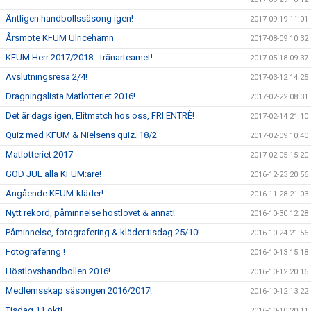
Äntligen handbollssäsong igen!
2017-09-19 11:01
Årsmöte KFUM Ulricehamn
2017-08-09 10:32
KFUM Herr 2017/2018 - tränarteamet!
2017-05-18 09:37
Avslutningsresa 2/4!
2017-03-12 14:25
Dragningslista Matlotteriet 2016!
2017-02-22 08:31
Det är dags igen, Elitmatch hos oss, FRI ENTRÈ!
2017-02-14 21:10
Quiz med KFUM & Nielsens quiz. 18/2
2017-02-09 10:40
Matlotteriet 2017
2017-02-05 15:20
GOD JUL alla KFUM:are!
2016-12-23 20:56
Angående KFUM-kläder!
2016-11-28 21:03
Nytt rekord, påminnelse höstlovet & annat!
2016-10-30 12:28
Påminnelse, fotografering & kläder tisdag 25/10!
2016-10-24 21:56
Fotografering !
2016-10-13 15:18
Höstlovshandbollen 2016!
2016-10-12 20:16
Medlemsskap säsongen 2016/2017!
2016-10-12 13:22
Tisdag 11 okt!
2016-10-10 20:11