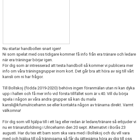
BLI MEDLEM
STÖDMEDLEMMAR
MATCHER
STYRELSEN
Nu startar handbollen snart igen!
Ni som spelat med oss tidigare kommer få info från era tränare och ledare
SPONSORER
när era träningar börjar igen.
För dig som är intresserad att testa handboll så kommer vi publicera mer
DOKUMENT
info om våra träningsgrupper inom kort. Det går bra att höra av sig till vårt
kansli om ni har frågor.
Till Bollskoj (födda 2019-2020) behövs ingen föranmälan utan ni kan dyka
upp i hallen och få mer info vid första tillfället som är v.40. Vill du börja
spela i någon av våra andra grupper så kan du maila
kansli@kfumulricehamn.se eller kontakta någon av tränarna direkt. Varmt
välkomna!
För dig som vill hjälpa till i ett lag eller redan är ledare/tränare så erbjuder vi
nu en tränarutbildning i Ulricehamn den 20 sept. Alternativt i Borås 23
augusti. Har du tex ett barn som ska vara med i Bollskoj och du vill vara
med och hjälpa till på träningarna så får du jättegärna höra av dig till oss