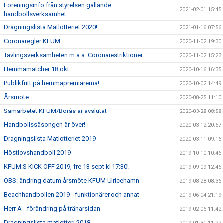
Föreningsinfo från styrelsen gällande
2021-02-01 15:45
handbollsverksamhet.
Dragningslista Matlotteriet 2020!
2021-01-16 07:56
Coronaregler KFUM
2020-11-02 19:30
Tävlingsverksamheten m.a.a. Coronarestriktioner
2020-11-02 15:23
Hemmamatcher 18 okt
2020-10-16 16:35
Publikfritt på hemmapremiärerna!
2020-10-02 14:49
Årsmöte
2020-08-25 11:10
Samarbetet KFUM/Borås är avslutat
2020-03-28 08:58
Handbollssäsongen är över!
2020-03-12 20:57
Dragningslista Matlotteriet 2019
2020-03-11 09:16
Höstlovshandboll 2019
2019-10-10 10:46
KFUM:S KICK OFF 2019, fre 13 sept kl 17:30!
2019-09-09 12:46
OBS: ändring datum årsmöte KFUM Ulricehamn
2019-08-28 08:36
Beachhandbollen 2019 - funktionärer och annat
2019-06-04 21:19
Herr A - förändring på tränarsidan
2019-02-06 11:42
Dragningslista matlotteri 2018
2019-01-31 11:22