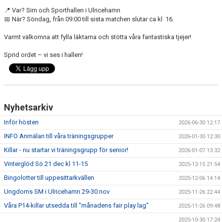
📍 Var? Sim och Sporthallen i Ulricehamn
📅 När? Söndag, från 09:00 till sista matchen slutar ca kl 16.
Varmt välkomna att fylla läktarna och stötta våra fantastiska tjejer!
Sprid ordet – vi ses i hallen!
Nyhetsarkiv
Inför hösten
2026-06-30 12:17
INFO Anmälan till våra träningsgrupper
2026-01-30 12:30
Killar - nu startar vi träningsgrupp för senior!
2026-01-07 13:32
Vinterglöd Sö 21 dec kl 11-15
2025-12-15 21:54
Bingolotter till uppesittarkvällen
2025-12-06 14:14
Ungdoms SM i Ulricehamn 29-30 nov
2025-11-26 22:44
Våra P14-killar utsedda till "månadens fair play lag"
2025-11-26 09:48
2025-10-30 17:24