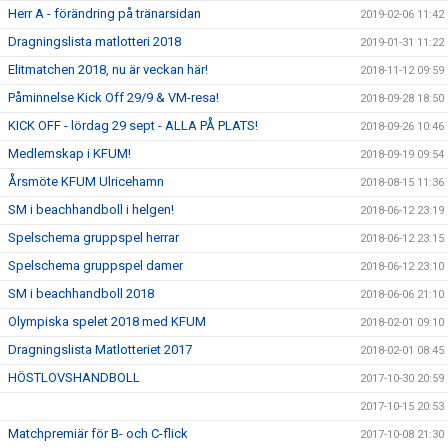
Herr A - förändring på tränarsidan
2019-02-06 11:42
Dragningslista matlotteri 2018
2019-01-31 11:22
Elitmatchen 2018, nu är veckan här!
2018-11-12 09:59
Påminnelse Kick Off 29/9 & VM-resa!
2018-09-28 18:50
KICK OFF - lördag 29 sept - ALLA PÅ PLATS!
2018-09-26 10:46
Medlemskap i KFUM!
2018-09-19 09:54
Årsmöte KFUM Ulricehamn
2018-08-15 11:36
SM i beachhandboll i helgen!
2018-06-12 23:19
Spelschema gruppspel herrar
2018-06-12 23:15
Spelschema gruppspel damer
2018-06-12 23:10
SM i beachhandboll 2018
2018-06-06 21:10
Olympiska spelet 2018 med KFUM
2018-02-01 09:10
Dragningslista Matlotteriet 2017
2018-02-01 08:45
HÖSTLOVSHANDBOLL
2017-10-30 20:59
2017-10-15 20:53
Matchpremiär för B- och C-flick
2017-10-08 21:30