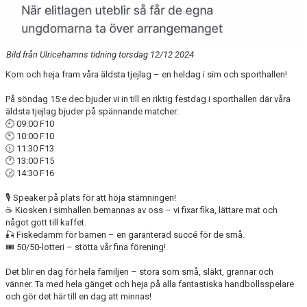
Bild från Ulricehamns tidning torsdag 12/12 2024
Kom och heja fram våra äldsta tjejlag – en heldag i sim och sporthallen!
På söndag 15:e dec bjuder vi in till en riktig festdag i sporthallen där våra
äldsta tjejlag bjuder på spännande matcher:
🕘 09:00 F10
🕙 10:00 F10
🕦 11:30 F13
🕐 13:00 F15
🕝 14:30 F16
🎙️ Speaker på plats för att höja stämningen!
☕ Kiosken i simhallen bemannas av oss – vi fixar fika, lättare mat och
något gott till kaffet.
🎣 Fiskedamm för barnen – en garanterad succé för de små.
🎟️ 50/50-lotteri – stötta vår fina förening!
Det blir en dag för hela familjen – stora som små, släkt, grannar och
vänner. Ta med hela gänget och heja på alla fantastiska handbollsspelare
och gör det här till en dag att minnas!