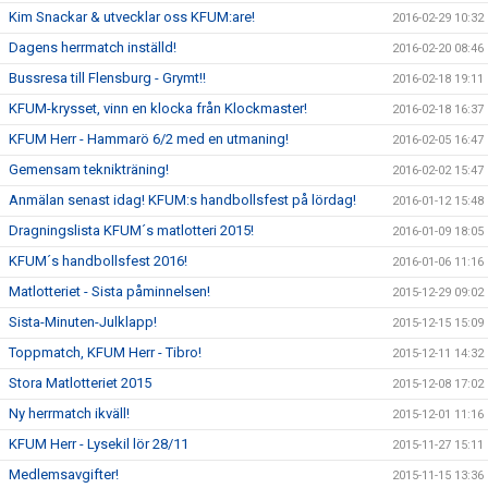
Kim Snackar & utvecklar oss KFUM:are!
2016-02-29 10:32
Dagens herrmatch inställd!
2016-02-20 08:46
Bussresa till Flensburg - Grymt!!
2016-02-18 19:11
KFUM-krysset, vinn en klocka från Klockmaster!
2016-02-18 16:37
KFUM Herr - Hammarö 6/2 med en utmaning!
2016-02-05 16:47
Gemensam teknikträning!
2016-02-02 15:47
Anmälan senast idag! KFUM:s handbollsfest på lördag!
2016-01-12 15:48
Dragningslista KFUM´s matlotteri 2015!
2016-01-09 18:05
KFUM´s handbollsfest 2016!
2016-01-06 11:16
Matlotteriet - Sista påminnelsen!
2015-12-29 09:02
Sista-Minuten-Julklapp!
2015-12-15 15:09
Toppmatch, KFUM Herr - Tibro!
2015-12-11 14:32
Stora Matlotteriet 2015
2015-12-08 17:02
Ny herrmatch ikväll!
2015-12-01 11:16
KFUM Herr - Lysekil lör 28/11
2015-11-27 15:11
Medlemsavgifter!
2015-11-15 13:36