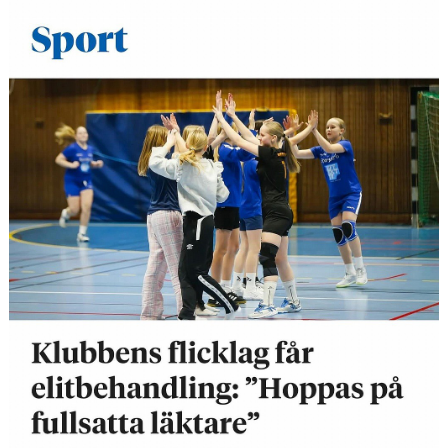
BLI MEDLEM
STÖDMEDLEMMAR
MATCHER
STYRELSEN
SPONSORER
DOKUMENT