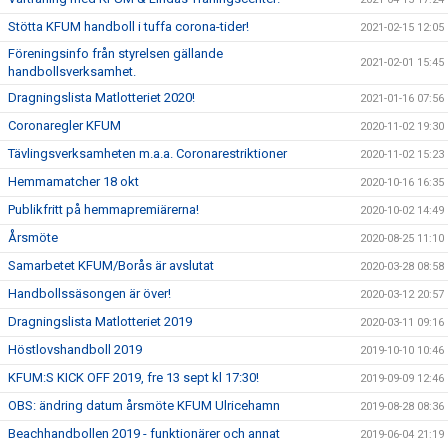
Stötta KFUM handboll i tuffa corona-tider!
2021-02-15 12:05
Föreningsinfo från styrelsen gällande
2021-02-01 15:45
handbollsverksamhet.
Dragningslista Matlotteriet 2020!
2021-01-16 07:56
Coronaregler KFUM
2020-11-02 19:30
Tävlingsverksamheten m.a.a. Coronarestriktioner
2020-11-02 15:23
Hemmamatcher 18 okt
2020-10-16 16:35
Publikfritt på hemmapremiärerna!
2020-10-02 14:49
Årsmöte
2020-08-25 11:10
Samarbetet KFUM/Borås är avslutat
2020-03-28 08:58
Handbollssäsongen är över!
2020-03-12 20:57
Dragningslista Matlotteriet 2019
2020-03-11 09:16
Höstlovshandboll 2019
2019-10-10 10:46
KFUM:S KICK OFF 2019, fre 13 sept kl 17:30!
2019-09-09 12:46
OBS: ändring datum årsmöte KFUM Ulricehamn
2019-08-28 08:36
Beachhandbollen 2019 - funktionärer och annat
2019-06-04 21:19