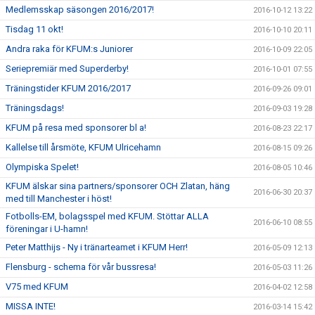
Medlemsskap säsongen 2016/2017!
2016-10-12 13:22
Tisdag 11 okt!
2016-10-10 20:11
Andra raka för KFUM:s Juniorer
2016-10-09 22:05
Seriepremiär med Superderby!
2016-10-01 07:55
Träningstider KFUM 2016/2017
2016-09-26 09:01
Träningsdags!
2016-09-03 19:28
KFUM på resa med sponsorer bl a!
2016-08-23 22:17
Kallelse till årsmöte, KFUM Ulricehamn
2016-08-15 09:26
Olympiska Spelet!
2016-08-05 10:46
KFUM älskar sina partners/sponsorer OCH Zlatan, häng
2016-06-30 20:37
med till Manchester i höst!
Fotbolls-EM, bolagsspel med KFUM. Stöttar ALLA
2016-06-10 08:55
föreningar i U-hamn!
Peter Matthijs - Ny i tränarteamet i KFUM Herr!
2016-05-09 12:13
Flensburg - schema för vår bussresa!
2016-05-03 11:26
V75 med KFUM
2016-04-02 12:58
MISSA INTE!
2016-03-14 15:42