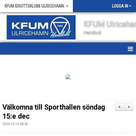
KFUM IDROTTSKLUBB ULRICEHAMN
LOGGA IN
KFUM Ulriceh
Handboll
HEM
NYHETER
OM KLUBBEN
KONTAKT
Välkomna till Sporthallen söndag
<
>
KALENDER
15:e dec
2024-12-14 08:36
VÅRA LAG