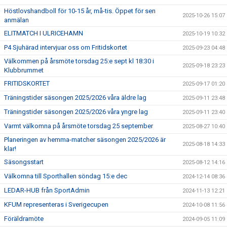
Höstlovshandboll för 10-15 år, må-tis. Öppet för sen
2025-10-26 15:07
anmälan
ELITMATCH I ULRICEHAMN
2025-10-19 10:32
P4 Sjuhärad intervjuar oss om Fritidskortet
2025-09-23 04:48
Välkommen på årsmöte torsdag 25:e sept kl 18:30 i
2025-09-18 23:23
Klubbrummet
FRITIDSKORTET
2025-09-17 01:20
Träningstider säsongen 2025/2026 våra äldre lag
2025-09-11 23:48
Träningstider säsongen 2025/2026 våra yngre lag
2025-09-11 23:40
Varmt välkomna på årsmöte torsdag 25 september
2025-08-27 10:40
Planeringen av hemma-matcher säsongen 2025/2026 är
2025-08-18 14:33
klar!
Säsongsstart
2025-08-12 14:16
Välkomna till Sporthallen söndag 15:e dec
2024-12-14 08:36
LEDAR-HUB från SportAdmin
2024-11-13 12:21
KFUM representeras i Sverigecupen
2024-10-08 11:56
Föräldramöte
2024-09-05 11:09