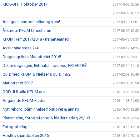
KICK-OFF 1 oktober 2017
2017-10-06 20:56
2017-09-29 16:12
Äntligen handbollssäsong igen!
2017-09-19 11:01
Årsmöte KFUM Ulricehamn
2017-08-09 10:32
KFUM Herr 2017/2018 - tränarteamet!
2017-05-18 09:37
Avslutningsresa 2/4!
2017-03-12 14:25
Dragningslista Matlotteriet 2016!
2017-02-22 08:31
Det är dags igen, Elitmatch hos oss, FRI ENTRÈ!
2017-02-14 21:10
Quiz med KFUM & Nielsens quiz. 18/2
2017-02-09 10:40
Matlotteriet 2017
2017-02-05 15:20
GOD JUL alla KFUM:are!
2016-12-23 20:56
Angående KFUM-kläder!
2016-11-28 21:03
Nytt rekord, påminnelse höstlovet & annat!
2016-10-30 12:28
Påminnelse, fotografering & kläder tisdag 25/10!
2016-10-24 21:56
Fotografering !
2016-10-13 15:18
Höstlovshandbollen 2016!
2016-10-12 20:16