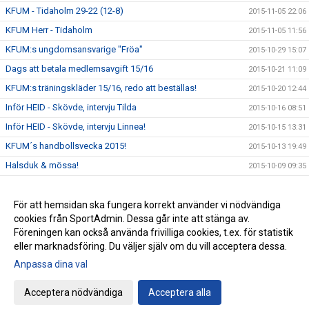
KFUM - Tidaholm 29-22 (12-8)
2015-11-05 22:06
KFUM Herr - Tidaholm
2015-11-05 11:56
KFUM:s ungdomsansvarige "Fröa"
2015-10-29 15:07
Dags att betala medlemsavgift 15/16
2015-10-21 11:09
KFUM:s träningskläder 15/16, redo att beställas!
2015-10-20 12:44
Inför HEID - Skövde, intervju Tilda
2015-10-16 08:51
Inför HEID - Skövde, intervju Linnea!
2015-10-15 13:31
KFUM´s handbollsvecka 2015!
2015-10-13 19:49
Halsduk & mössa!
2015-10-09 09:35
Elitseriematch i Ulricehamn!
2015-10-07 10:41
Träningstider 15/16
För att hemsidan ska fungera korrekt använder vi nödvändiga
2015-09-25 09:48
cookies från SportAdmin. Dessa går inte att stänga av.
Nya hemsidan under uppbyggnad!
2015-09-16 00:37
Föreningen kan också använda frivilliga cookies, t.ex. för statistik
eller marknadsföring. Du väljer själv om du vill acceptera dessa.
Anpassa dina val
Cookie-inställningar
Gå till Webbversion
Acceptera nödvändiga
Acceptera alla