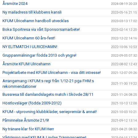
Årsmöte 2024
2024-08-19 20:23
Ny mailadress till klubbens kansli
2023-05-16 21:15
KFUM Ulricehamn handboll utvecklas
2023-03-13 17:02
Boka Sportresa via vårt Sponsorsamarbete!
2023-02-14 12:20
KFUM Ulricehamn 60 års-fest!
2022-12-22 14:16
NY ELITMATCH I ULRICEHAMN!
2022-10-06 10:53
Gruppanmälningar födda 2013 och yngre!
2022-09-05 07:32
Årsmöte KFUM Ulricehamn
2022-08-02 12:43
Projektarbete med KFUM Ulricehamn - visa ditt intresse!
2021-12-07 09:26
Arrangemang i KFUM:s regi från 1/12-21 pga FHM:s
2021-11-30 19:22
rekommendationer
Bussresa till damlandslagets match i Skövde 28/11
2021-11-24 08:25
Höstlovsläger (födda 2009-2012)
2021-10-13 12:00
KFUM - utprovning klubbkläder, seriepremiär & annat!
2021-10-03 10:21
Påminnelse Årsmöte 21/9!
2021-09-12 13:14
Ny tränare klar för KFUM Herr
2021-04-21 08:32
Vårträning med KFUM & Lindas Träningscenter!
2021-04-15 17:24