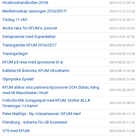
Höstlovshandbollen 2016!
2016-10-12 20:16
Medlemsskap säsongen 2016/2017!
2016-10-12 13:22
Tisdag 11 okt!
2016-10-10 20:11
Andra raka för KFUM:s Juniorer
2016-10-09 22:05
Seriepremiär med Superderby!
2016-10-01 07:55
Träningstider KFUM 2016/2017
2016-09-26 09:01
Träningsdags!
2016-09-03 19:28
KFUM på resa med sponsorer bl a!
2016-08-23 22:17
Kallelse till årsmöte, KFUM Ulricehamn
2016-08-15 09:26
Olympiska Spelet!
2016-08-05 10:46
KFUM älskar sina partners/sponsorer OCH Zlatan, häng
2016-06-30 20:37
med till Manchester i höst!
Fotbolls-EM, bolagsspel med KFUM. Stöttar ALLA
2016-06-10 08:55
föreningar i U-hamn!
Peter Matthijs - Ny i tränarteamet i KFUM Herr!
2016-05-09 12:13
Flensburg - schema för vår bussresa!
2016-05-03 11:26
V75 med KFUM
2016-04-02 12:58