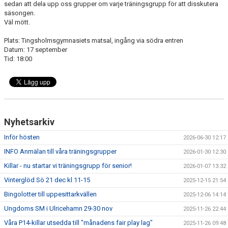
sedan att dela upp oss grupper om varje träningsgrupp för att disskutera
BLI MEDLEM
säsongen.
Väl mött.
STÖDMEDLEMMAR
Plats: Tingsholmsgymnasiets matsal, ingång via södra entren
MATCHER
Datum: 17 september
Tid: 18:00
STYRELSEN
SPONSORER
DOKUMENT
Nyhetsarkiv
Inför hösten
2026-06-30 12:17
INFO Anmälan till våra träningsgrupper
2026-01-30 12:30
Killar - nu startar vi träningsgrupp för senior!
2026-01-07 13:32
Vinterglöd Sö 21 dec kl 11-15
2025-12-15 21:54
Bingolotter till uppesittarkvällen
2025-12-06 14:14
Ungdoms SM i Ulricehamn 29-30 nov
2025-11-26 22:44
Våra P14-killar utsedda till "månadens fair play lag"
2025-11-26 09:48