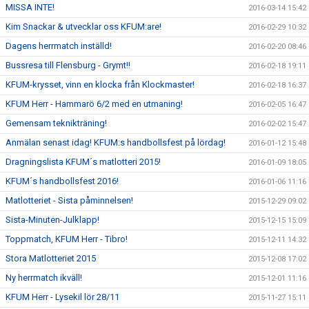
MISSA INTE!
2016-03-14 15:42
Kim Snackar & utvecklar oss KFUM:are!
2016-02-29 10:32
Dagens herrmatch inställd!
2016-02-20 08:46
Bussresa till Flensburg - Grymt!!
2016-02-18 19:11
KFUM-krysset, vinn en klocka från Klockmaster!
2016-02-18 16:37
KFUM Herr - Hammarö 6/2 med en utmaning!
2016-02-05 16:47
Gemensam teknikträning!
2016-02-02 15:47
Anmälan senast idag! KFUM:s handbollsfest på lördag!
2016-01-12 15:48
Dragningslista KFUM´s matlotteri 2015!
2016-01-09 18:05
KFUM´s handbollsfest 2016!
2016-01-06 11:16
Matlotteriet - Sista påminnelsen!
2015-12-29 09:02
Sista-Minuten-Julklapp!
2015-12-15 15:09
Toppmatch, KFUM Herr - Tibro!
2015-12-11 14:32
Stora Matlotteriet 2015
2015-12-08 17:02
Ny herrmatch ikväll!
2015-12-01 11:16
KFUM Herr - Lysekil lör 28/11
2015-11-27 15:11