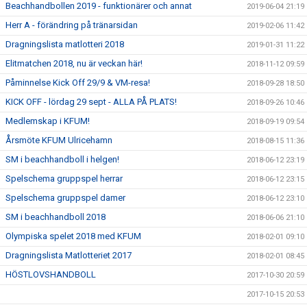
Beachhandbollen 2019 - funktionärer och annat
2019-06-04 21:19
Herr A - förändring på tränarsidan
2019-02-06 11:42
Dragningslista matlotteri 2018
2019-01-31 11:22
Elitmatchen 2018, nu är veckan här!
2018-11-12 09:59
Påminnelse Kick Off 29/9 & VM-resa!
2018-09-28 18:50
KICK OFF - lördag 29 sept - ALLA PÅ PLATS!
2018-09-26 10:46
Medlemskap i KFUM!
2018-09-19 09:54
Årsmöte KFUM Ulricehamn
2018-08-15 11:36
SM i beachhandboll i helgen!
2018-06-12 23:19
Spelschema gruppspel herrar
2018-06-12 23:15
Spelschema gruppspel damer
2018-06-12 23:10
SM i beachhandboll 2018
2018-06-06 21:10
Olympiska spelet 2018 med KFUM
2018-02-01 09:10
Dragningslista Matlotteriet 2017
2018-02-01 08:45
HÖSTLOVSHANDBOLL
2017-10-30 20:59
2017-10-15 20:53