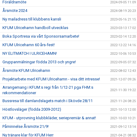
Föräldramöte
2024-09-05 11:09
Årsmöte 2024
2024-08-19 20:23
Ny mailadress till klubbens kansli
2023-05-16 21:15
KFUM Ulricehamn handboll utvecklas
2023-03-13 17:02
Boka Sportresa via vårt Sponsorsamarbete!
2023-02-14 12:20
KFUM Ulricehamn 60 års-fest!
2022-12-22 14:16
NY ELITMATCH I ULRICEHAMN!
2022-10-06 10:53
Gruppanmälningar födda 2013 och yngre!
2022-09-05 07:32
Årsmöte KFUM Ulricehamn
2022-08-02 12:43
Projektarbete med KFUM Ulricehamn - visa ditt intresse!
2021-12-07 09:26
Arrangemang i KFUM:s regi från 1/12-21 pga FHM:s
2021-11-30 19:22
rekommendationer
Bussresa till damlandslagets match i Skövde 28/11
2021-11-24 08:25
Höstlovsläger (födda 2009-2012)
2021-10-13 12:00
KFUM - utprovning klubbkläder, seriepremiär & annat!
2021-10-03 10:21
Påminnelse Årsmöte 21/9!
2021-09-12 13:14
Ny tränare klar för KFUM Herr
2021-04-21 08:32