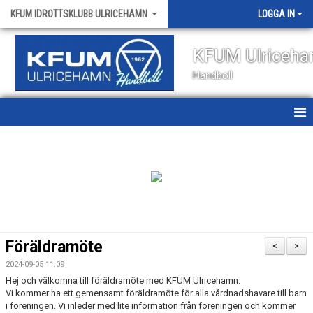
KFUM IDROTTSKLUBB ULRICEHAMN
LOGGA IN
KFUM Ulriceh
Handboll
HEM
NYHETER
OM KLUBBEN
KONTAKT
Föräldramöte
<
>
KALENDER
2024-09-05 11:09
Hej och välkomna till föräldramöte med KFUM Ulricehamn.
VÅRA LAG
Vi kommer ha ett gemensamt föräldramöte för alla vårdnadshavare till barn
i föreningen. Vi inleder med lite information från föreningen och kommer