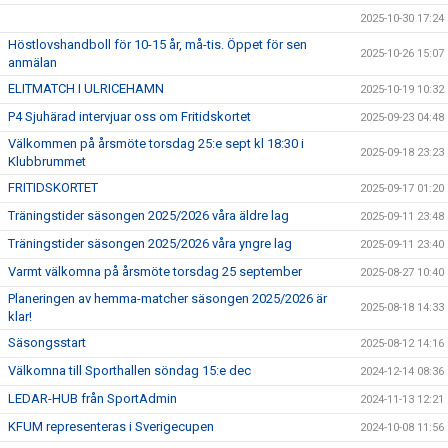
2025-10-30 17:24
Höstlovshandboll för 10-15 år, må-tis. Öppet för sen
2025-10-26 15:07
anmälan
ELITMATCH I ULRICEHAMN
2025-10-19 10:32
P4 Sjuhärad intervjuar oss om Fritidskortet
2025-09-23 04:48
Välkommen på årsmöte torsdag 25:e sept kl 18:30 i
2025-09-18 23:23
Klubbrummet
FRITIDSKORTET
2025-09-17 01:20
Träningstider säsongen 2025/2026 våra äldre lag
2025-09-11 23:48
Träningstider säsongen 2025/2026 våra yngre lag
2025-09-11 23:40
Varmt välkomna på årsmöte torsdag 25 september
2025-08-27 10:40
Planeringen av hemma-matcher säsongen 2025/2026 är
2025-08-18 14:33
klar!
Säsongsstart
2025-08-12 14:16
Välkomna till Sporthallen söndag 15:e dec
2024-12-14 08:36
LEDAR-HUB från SportAdmin
2024-11-13 12:21
KFUM representeras i Sverigecupen
2024-10-08 11:56