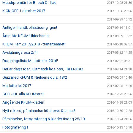
Matchpremiär för B- och C-flick
2017-10-08 21:30
KICK-OFF 1 oktober 2017
2017-10-06 20:56
2017-09-29 16:12
Äntligen handbollssäsong igen!
2017-09-19 11:01
Årsmöte KFUM Ulricehamn
2017-08-09 10:32
KFUM Herr 2017/2018 - tränarteamet!
2017-05-18 09:37
Avslutningsresa 2/4!
2017-03-12 14:25
Dragningslista Matlotteriet 2016!
2017-02-22 08:31
Det är dags igen, Elitmatch hos oss, FRI ENTRÈ!
2017-02-14 21:10
Quiz med KFUM & Nielsens quiz. 18/2
2017-02-09 10:40
Matlotteriet 2017
2017-02-05 15:20
GOD JUL alla KFUM:are!
2016-12-23 20:56
Angående KFUM-kläder!
2016-11-28 21:03
Nytt rekord, påminnelse höstlovet & annat!
2016-10-30 12:28
Påminnelse, fotografering & kläder tisdag 25/10!
2016-10-24 21:56
Fotografering !
2016-10-13 15:18