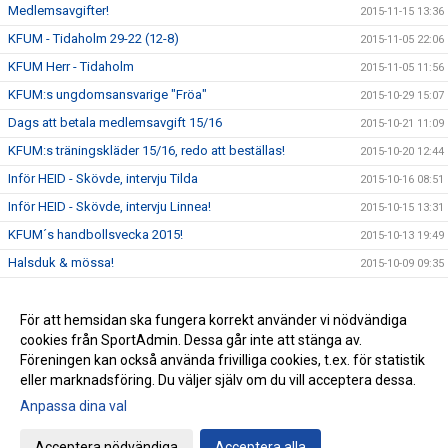
Medlemsavgifter!
2015-11-15 13:36
KFUM - Tidaholm 29-22 (12-8)
2015-11-05 22:06
KFUM Herr - Tidaholm
2015-11-05 11:56
KFUM:s ungdomsansvarige "Fröa"
2015-10-29 15:07
Dags att betala medlemsavgift 15/16
2015-10-21 11:09
KFUM:s träningskläder 15/16, redo att beställas!
2015-10-20 12:44
Inför HEID - Skövde, intervju Tilda
2015-10-16 08:51
Inför HEID - Skövde, intervju Linnea!
2015-10-15 13:31
KFUM´s handbollsvecka 2015!
2015-10-13 19:49
Halsduk & mössa!
2015-10-09 09:35
Elitseriematch i Ulricehamn!
2015-10-07 10:41
Träningstider 15/16
För att hemsidan ska fungera korrekt använder vi nödvändiga
2015-09-25 09:48
cookies från SportAdmin. Dessa går inte att stänga av.
Nya hemsidan under uppbyggnad!
2015-09-16 00:37
Föreningen kan också använda frivilliga cookies, t.ex. för statistik
eller marknadsföring. Du väljer själv om du vill acceptera dessa.
Anpassa dina val
Cookie-inställningar
Gå till Webbversion
Acceptera nödvändiga
Acceptera alla