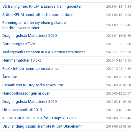
Vårträning med KFUM & Lindas Träningscenter!
2021-04-15 17:24
Stötta KFUM handboll i tuffa corona-tider!
2021-02-15 12:05
Föreningsinfo från styrelsen gällande
2021-02-01 15:45
handbollsverksamhet.
Dragningslista Matlotteriet 2020!
2021-01-16 07:56
Coronaregler KFUM
2020-11-02 19:30
Tävlingsverksamheten m.a.a. Coronarestriktioner
2020-11-02 15:23
Hemmamatcher 18 okt
2020-10-16 16:35
Publikfritt på hemmapremiärerna!
2020-10-02 14:49
Årsmöte
2020-08-25 11:10
Samarbetet KFUM/Borås är avslutat
2020-03-28 08:58
Handbollssäsongen är över!
2020-03-12 20:57
Dragningslista Matlotteriet 2019
2020-03-11 09:16
Höstlovshandboll 2019
2019-10-10 10:46
KFUM:S KICK OFF 2019, fre 13 sept kl 17:30!
2019-09-09 12:46
OBS: ändring datum årsmöte KFUM Ulricehamn
2019-08-28 08:36