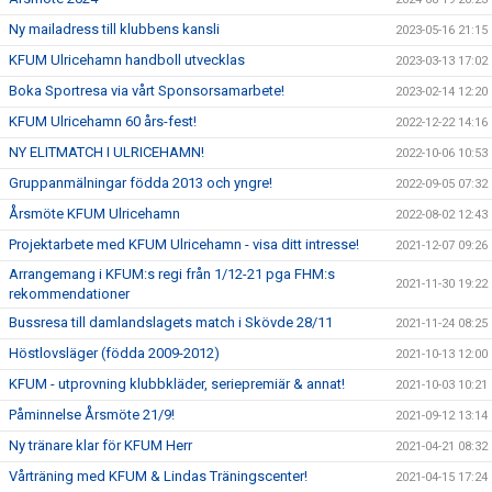
Ny mailadress till klubbens kansli
2023-05-16 21:15
KFUM Ulricehamn handboll utvecklas
2023-03-13 17:02
Boka Sportresa via vårt Sponsorsamarbete!
2023-02-14 12:20
KFUM Ulricehamn 60 års-fest!
2022-12-22 14:16
NY ELITMATCH I ULRICEHAMN!
2022-10-06 10:53
Gruppanmälningar födda 2013 och yngre!
2022-09-05 07:32
Årsmöte KFUM Ulricehamn
2022-08-02 12:43
Projektarbete med KFUM Ulricehamn - visa ditt intresse!
2021-12-07 09:26
Arrangemang i KFUM:s regi från 1/12-21 pga FHM:s
2021-11-30 19:22
rekommendationer
Bussresa till damlandslagets match i Skövde 28/11
2021-11-24 08:25
Höstlovsläger (födda 2009-2012)
2021-10-13 12:00
KFUM - utprovning klubbkläder, seriepremiär & annat!
2021-10-03 10:21
Påminnelse Årsmöte 21/9!
2021-09-12 13:14
Ny tränare klar för KFUM Herr
2021-04-21 08:32
Vårträning med KFUM & Lindas Träningscenter!
2021-04-15 17:24