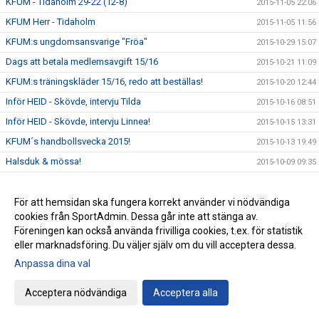
KFUM - Tidaholm 29-22 (12-8)
2015-11-05 22:06
KFUM Herr - Tidaholm
2015-11-05 11:56
KFUM:s ungdomsansvarige "Fröa"
2015-10-29 15:07
Dags att betala medlemsavgift 15/16
2015-10-21 11:09
KFUM:s träningskläder 15/16, redo att beställas!
2015-10-20 12:44
Inför HEID - Skövde, intervju Tilda
2015-10-16 08:51
Inför HEID - Skövde, intervju Linnea!
2015-10-15 13:31
KFUM´s handbollsvecka 2015!
2015-10-13 19:49
Halsduk & mössa!
2015-10-09 09:35
Elitseriematch i Ulricehamn!
2015-10-07 10:41
Träningstider 15/16
För att hemsidan ska fungera korrekt använder vi nödvändiga
2015-09-25 09:48
cookies från SportAdmin. Dessa går inte att stänga av.
Nya hemsidan under uppbyggnad!
2015-09-16 00:37
Föreningen kan också använda frivilliga cookies, t.ex. för statistik
eller marknadsföring. Du väljer själv om du vill acceptera dessa.
Anpassa dina val
Cookie-inställningar
Gå till Webbversion
Acceptera nödvändiga
Acceptera alla