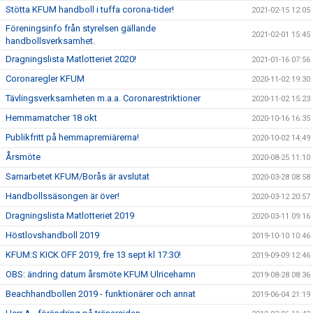
Stötta KFUM handboll i tuffa corona-tider!
2021-02-15 12:05
Föreningsinfo från styrelsen gällande
2021-02-01 15:45
handbollsverksamhet.
Dragningslista Matlotteriet 2020!
2021-01-16 07:56
Coronaregler KFUM
2020-11-02 19:30
Tävlingsverksamheten m.a.a. Coronarestriktioner
2020-11-02 15:23
Hemmamatcher 18 okt
2020-10-16 16:35
Publikfritt på hemmapremiärerna!
2020-10-02 14:49
Årsmöte
2020-08-25 11:10
Samarbetet KFUM/Borås är avslutat
2020-03-28 08:58
Handbollssäsongen är över!
2020-03-12 20:57
Dragningslista Matlotteriet 2019
2020-03-11 09:16
Höstlovshandboll 2019
2019-10-10 10:46
KFUM:S KICK OFF 2019, fre 13 sept kl 17:30!
2019-09-09 12:46
OBS: ändring datum årsmöte KFUM Ulricehamn
2019-08-28 08:36
Beachhandbollen 2019 - funktionärer och annat
2019-06-04 21:19