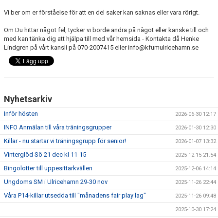
BLI MEDLEM
Vi ber om er förståelse för att en del saker kan saknas eller vara rörigt.
STÖDMEDLEMMAR
Om Du hittar något fel, tycker vi borde ändra på något eller kanske till och
med kan tänka dig att hjälpa till med vår hemsida - Kontakta då Henke
MATCHER
Lindgren på vårt kansli på 070-2007415 eller info@kfumulricehamn.se
STYRELSEN
SPONSORER
Nyhetsarkiv
DOKUMENT
Inför hösten
2026-06-30 12:17
INFO Anmälan till våra träningsgrupper
2026-01-30 12:30
Killar - nu startar vi träningsgrupp för senior!
2026-01-07 13:32
Vinterglöd Sö 21 dec kl 11-15
2025-12-15 21:54
Bingolotter till uppesittarkvällen
2025-12-06 14:14
Ungdoms SM i Ulricehamn 29-30 nov
2025-11-26 22:44
Våra P14-killar utsedda till "månadens fair play lag"
2025-11-26 09:48
2025-10-30 17:24