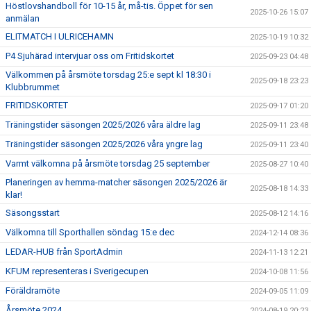
Höstlovshandboll för 10-15 år, må-tis. Öppet för sen
2025-10-26 15:07
anmälan
ELITMATCH I ULRICEHAMN
2025-10-19 10:32
P4 Sjuhärad intervjuar oss om Fritidskortet
2025-09-23 04:48
Välkommen på årsmöte torsdag 25:e sept kl 18:30 i
2025-09-18 23:23
Klubbrummet
FRITIDSKORTET
2025-09-17 01:20
Träningstider säsongen 2025/2026 våra äldre lag
2025-09-11 23:48
Träningstider säsongen 2025/2026 våra yngre lag
2025-09-11 23:40
Varmt välkomna på årsmöte torsdag 25 september
2025-08-27 10:40
Planeringen av hemma-matcher säsongen 2025/2026 är
2025-08-18 14:33
klar!
Säsongsstart
2025-08-12 14:16
Välkomna till Sporthallen söndag 15:e dec
2024-12-14 08:36
LEDAR-HUB från SportAdmin
2024-11-13 12:21
KFUM representeras i Sverigecupen
2024-10-08 11:56
Föräldramöte
2024-09-05 11:09
Årsmöte 2024
2024-08-19 20:23