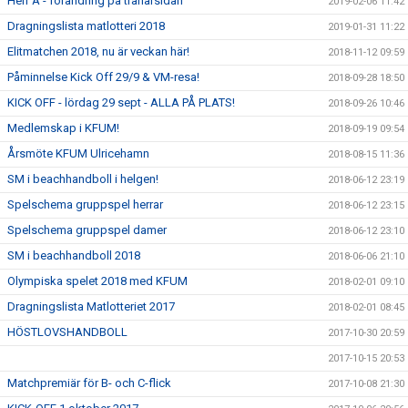
Herr A - förändring på tränarsidan
2019-02-06 11:42
Dragningslista matlotteri 2018
2019-01-31 11:22
Elitmatchen 2018, nu är veckan här!
2018-11-12 09:59
Påminnelse Kick Off 29/9 & VM-resa!
2018-09-28 18:50
KICK OFF - lördag 29 sept - ALLA PÅ PLATS!
2018-09-26 10:46
Medlemskap i KFUM!
2018-09-19 09:54
Årsmöte KFUM Ulricehamn
2018-08-15 11:36
SM i beachhandboll i helgen!
2018-06-12 23:19
Spelschema gruppspel herrar
2018-06-12 23:15
Spelschema gruppspel damer
2018-06-12 23:10
SM i beachhandboll 2018
2018-06-06 21:10
Olympiska spelet 2018 med KFUM
2018-02-01 09:10
Dragningslista Matlotteriet 2017
2018-02-01 08:45
HÖSTLOVSHANDBOLL
2017-10-30 20:59
2017-10-15 20:53
Matchpremiär för B- och C-flick
2017-10-08 21:30