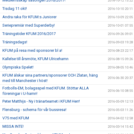
Medlemsskap säsongen 2016/2017!
2016-10-12 13:22
Tisdag 11 okt!
2016-10-10 20:11
Andra raka för KFUM:s Juniorer
2016-10-09 22:05
Seriepremiär med Superderby!
2016-10-01 07:55
Träningstider KFUM 2016/2017
2016-09-26 09:01
Träningsdags!
2016-09-03 19:28
KFUM på resa med sponsorer bl a!
2016-08-23 22:17
Kallelse till årsmöte, KFUM Ulricehamn
2016-08-15 09:26
Olympiska Spelet!
2016-08-05 10:46
KFUM älskar sina partners/sponsorer OCH Zlatan, häng
2016-06-30 20:37
med till Manchester i höst!
Fotbolls-EM, bolagsspel med KFUM. Stöttar ALLA
2016-06-10 08:55
föreningar i U-hamn!
Peter Matthijs - Ny i tränarteamet i KFUM Herr!
2016-05-09 12:13
Flensburg - schema för vår bussresa!
2016-05-03 11:26
V75 med KFUM
2016-04-02 12:58
MISSA INTE!
2016-03-14 15:42