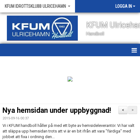
KFUM IDROTTSKLUBB ULRICEHAMN
LOGGA IN
KFUM Ulriceh
Handboll
HEM
NYHETER
OM KLUBBEN
KONTAKT
Nya hemsidan under uppbyggnad!
<
>
KALENDER
2015-09-16 00:37
Vi i KFUM handboll håller på med ett byte av hemsideleverantör. Vi har valt
VÅRA LAG
att släppa upp hemsidan trots att vi är en bit ifrån att vara "färdiga" med
jobbet att fixa i ordning den...