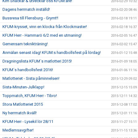
Kim Snackar & utvecklar oss KFUM:are!
2016-02-29 10:32
Dagens herrmatch inställd!
2016-02-20 08:46
Bussresa till Flensburg - Grymt!!
2016-02-18 19:11
KFUM-krysset, vinn en klocka från Klockmaster!
2016-02-18 16:37
KFUM Herr - Hammarö 6/2 med en utmaning!
2016-02-05 16:47
Gemensam teknikträning!
2016-02-02 15:47
Anmälan senast idag! KFUM:s handbollsfest på lördag!
2016-01-12 15:48
Dragningslista KFUM´s matlotteri 2015!
2016-01-09 18:05
KFUM´s handbollsfest 2016!
2016-01-06 11:16
Matlotteriet - Sista påminnelsen!
2015-12-29 09:02
Sista-Minuten-Julklapp!
2015-12-15 15:09
Toppmatch, KFUM Herr - Tibro!
2015-12-11 14:32
Stora Matlotteriet 2015
2015-12-08 17:02
Ny herrmatch ikväll!
2015-12-01 11:16
KFUM Herr - Lysekil lör 28/11
2015-11-27 15:11
Medlemsavgifter!
2015-11-15 13:36