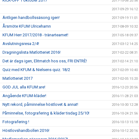
KICK-OFF 1 oktober 2017
2017-10-06 20:56
2017-09-29 16:12
Äntligen handbollssäsong igen!
2017-09-19 11:01
Årsmöte KFUM Ulricehamn
2017-08-09 10:32
KFUM Herr 2017/2018 - tränarteamet!
2017-05-18 09:37
Avslutningsresa 2/4!
2017-03-12 14:25
Dragningslista Matlotteriet 2016!
2017-02-22 08:31
Det är dags igen, Elitmatch hos oss, FRI ENTRÈ!
2017-02-14 21:10
Quiz med KFUM & Nielsens quiz. 18/2
2017-02-09 10:40
Matlotteriet 2017
2017-02-05 15:20
GOD JUL alla KFUM:are!
2016-12-23 20:56
Angående KFUM-kläder!
2016-11-28 21:03
Nytt rekord, påminnelse höstlovet & annat!
2016-10-30 12:28
Påminnelse, fotografering & kläder tisdag 25/10!
2016-10-24 21:56
Fotografering !
2016-10-13 15:18
Höstlovshandbollen 2016!
2016-10-12 20:16