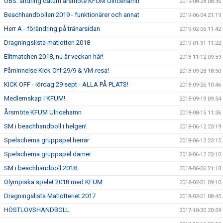
OBS: ändring datum årsmöte KFUM Ulricehamn
2019-08-28 08:36
Beachhandbollen 2019 - funktionärer och annat
2019-06-04 21:19
Herr A - förändring på tränarsidan
2019-02-06 11:42
Dragningslista matlotteri 2018
2019-01-31 11:22
Elitmatchen 2018, nu är veckan här!
2018-11-12 09:59
Påminnelse Kick Off 29/9 & VM-resa!
2018-09-28 18:50
KICK OFF - lördag 29 sept - ALLA PÅ PLATS!
2018-09-26 10:46
Medlemskap i KFUM!
2018-09-19 09:54
Årsmöte KFUM Ulricehamn
2018-08-15 11:36
SM i beachhandboll i helgen!
2018-06-12 23:19
Spelschema gruppspel herrar
2018-06-12 23:15
Spelschema gruppspel damer
2018-06-12 23:10
SM i beachhandboll 2018
2018-06-06 21:10
Olympiska spelet 2018 med KFUM
2018-02-01 09:10
Dragningslista Matlotteriet 2017
2018-02-01 08:45
HÖSTLOVSHANDBOLL
2017-10-30 20:59