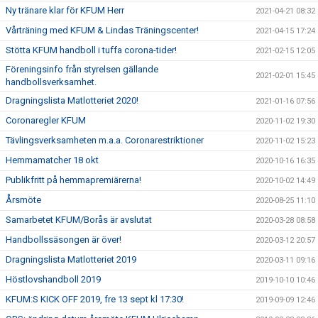
Ny tränare klar för KFUM Herr
2021-04-21 08:32
Vårträning med KFUM & Lindas Träningscenter!
2021-04-15 17:24
Stötta KFUM handboll i tuffa corona-tider!
2021-02-15 12:05
Föreningsinfo från styrelsen gällande
2021-02-01 15:45
handbollsverksamhet.
Dragningslista Matlotteriet 2020!
2021-01-16 07:56
Coronaregler KFUM
2020-11-02 19:30
Tävlingsverksamheten m.a.a. Coronarestriktioner
2020-11-02 15:23
Hemmamatcher 18 okt
2020-10-16 16:35
Publikfritt på hemmapremiärerna!
2020-10-02 14:49
Årsmöte
2020-08-25 11:10
Samarbetet KFUM/Borås är avslutat
2020-03-28 08:58
Handbollssäsongen är över!
2020-03-12 20:57
Dragningslista Matlotteriet 2019
2020-03-11 09:16
Höstlovshandboll 2019
2019-10-10 10:46
KFUM:S KICK OFF 2019, fre 13 sept kl 17:30!
2019-09-09 12:46