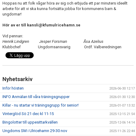
Hoppas nu att folk vågar höra av sig och erbjuda ett par minuters ideellt
arbete för att vi ska kunna fortsätta jobba för kommunens barn &
ungdomar!
Hör av er till kansli@kfumulricehamn.se
Vid pennan:
Henrik Lindgren Jesper Forsman Åsa Azelius
Klubbchef Ungdomsansvarig Ordf. Valberedningen
Nyhetsarkiv
Inför hösten
2026-06-30 12:17
INFO Anmälan till våra träningsgrupper
2026-01-30 12:30
Killar - nu startar vi träningsgrupp för senior!
2026-01-07 13:32
Vinterglöd Sö 21 dec kl 11-15
2025-12-15 21:54
Bingolotter till uppesittarkvällen
2025-12-06 14:14
Ungdoms SM i Ulricehamn 29-30 nov
2025-11-26 22:44