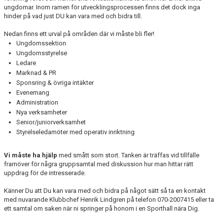
ungdomar. Inom ramen för utvecklingsprocessen finns det dock inga
hinder på vad just DU kan vara med och bidra till.
Nedan finns ett urval på områden där vi måste bli fler!
Ungdomssektion
Ungdomsstyrelse
Ledare
Marknad & PR
Sponsring & övriga intäkter
Evenemang
Administration
Nya verksamheter
Senior/juniorverksamhet
Styrelseledamöter med operativ inriktning
Vi måste ha hjälp
med smått som stort. Tanken är träffas vid tillfälle
framöver för några gruppsamtal med diskussion hur man hittar rätt
uppdrag för de intresserade.
Känner Du att Du kan vara med och bidra på något sätt så ta en kontakt
med nuvarande Klubbchef Henrik Lindgren på telefon 070-2007415 eller ta
ett samtal om saken när ni springer på honom i en Sporthall nära Dig.