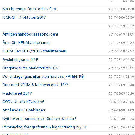
2017-10-15 20:53
Matchpremiär för B- och C-flick
2017-10-08 21:30
KICK-OFF 1 oktober 2017
2017-10-06 20:56
2017-09-29 16:12
Äntligen handbollssäsong igen!
2017-09-19 11:01
Årsmöte KFUM Ulricehamn
2017-08-09 10:32
KFUM Herr 2017/2018 - tränarteamet!
2017-05-18 09:37
Avslutningsresa 2/4!
2017-03-12 14:25
Dragningslista Matlotteriet 2016!
2017-02-22 08:31
Det är dags igen, Elitmatch hos oss, FRI ENTRÈ!
2017-02-14 21:10
Quiz med KFUM & Nielsens quiz. 18/2
2017-02-09 10:40
Matlotteriet 2017
2017-02-05 15:20
GOD JUL alla KFUM:are!
2016-12-23 20:56
Angående KFUM-kläder!
2016-11-28 21:03
Nytt rekord, påminnelse höstlovet & annat!
2016-10-30 12:28
Påminnelse, fotografering & kläder tisdag 25/10!
2016-10-24 21:56