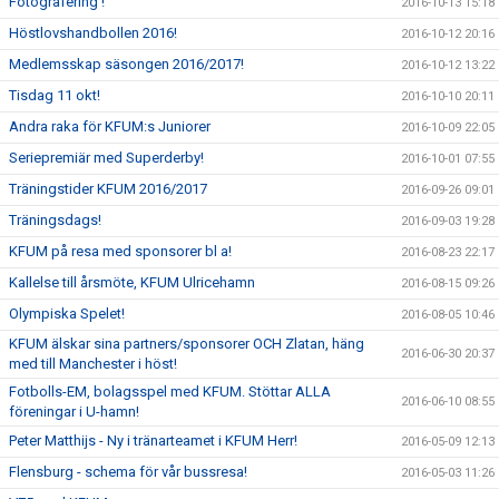
Fotografering !
2016-10-13 15:18
Höstlovshandbollen 2016!
2016-10-12 20:16
Medlemsskap säsongen 2016/2017!
2016-10-12 13:22
Tisdag 11 okt!
2016-10-10 20:11
Andra raka för KFUM:s Juniorer
2016-10-09 22:05
Seriepremiär med Superderby!
2016-10-01 07:55
Träningstider KFUM 2016/2017
2016-09-26 09:01
Träningsdags!
2016-09-03 19:28
KFUM på resa med sponsorer bl a!
2016-08-23 22:17
Kallelse till årsmöte, KFUM Ulricehamn
2016-08-15 09:26
Olympiska Spelet!
2016-08-05 10:46
KFUM älskar sina partners/sponsorer OCH Zlatan, häng
2016-06-30 20:37
med till Manchester i höst!
Fotbolls-EM, bolagsspel med KFUM. Stöttar ALLA
2016-06-10 08:55
föreningar i U-hamn!
Peter Matthijs - Ny i tränarteamet i KFUM Herr!
2016-05-09 12:13
Flensburg - schema för vår bussresa!
2016-05-03 11:26