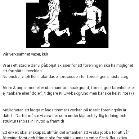
BLI MEDLEM
STÖDMEDLEMMAR
MATCHER
STYRELSEN
Vår verksamhet växer, kul!
SPONSORER
Vi är i ett stadie där vi påbörjat skisser för att föreningen ska ha möjlighet
DOKUMENT
att fortsätta utvecklas.
Nu önskar vi bli fler inblandade i processen för föreningens nästa steg.
Äldre & unga, med eller utan handbollsbakgrund, föreningserfarenhet eller
ej, tänkare eller ”do:er”, tidigare KFUM-bakgrund men kanske helst inte (?)
…
Möjligheten att lägga många timmar i veckan på ideellt föreningsliv är
dåtid… Därför måste vi vara fler som under klar och tydlig ledning och
struktur tar oss in i nutid & framtid!
Ett enkelt skal är skapat, utifrån det är tanken att vi ska jobba för att vår
förening först och främst ska fortsätta kunna ta emot fler & fler aktiva