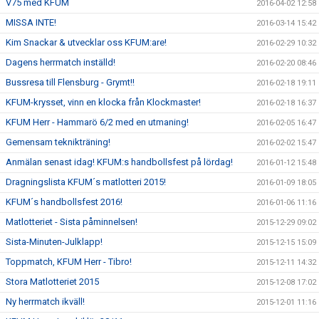
V75 med KFUM
2016-04-02 12:58
MISSA INTE!
2016-03-14 15:42
Kim Snackar & utvecklar oss KFUM:are!
2016-02-29 10:32
Dagens herrmatch inställd!
2016-02-20 08:46
Bussresa till Flensburg - Grymt!!
2016-02-18 19:11
KFUM-krysset, vinn en klocka från Klockmaster!
2016-02-18 16:37
KFUM Herr - Hammarö 6/2 med en utmaning!
2016-02-05 16:47
Gemensam teknikträning!
2016-02-02 15:47
Anmälan senast idag! KFUM:s handbollsfest på lördag!
2016-01-12 15:48
Dragningslista KFUM´s matlotteri 2015!
2016-01-09 18:05
KFUM´s handbollsfest 2016!
2016-01-06 11:16
Matlotteriet - Sista påminnelsen!
2015-12-29 09:02
Sista-Minuten-Julklapp!
2015-12-15 15:09
Toppmatch, KFUM Herr - Tibro!
2015-12-11 14:32
Stora Matlotteriet 2015
2015-12-08 17:02
Ny herrmatch ikväll!
2015-12-01 11:16