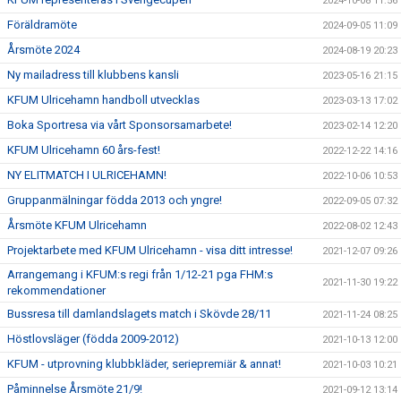
2024-10-08 11:56
Föräldramöte
2024-09-05 11:09
Årsmöte 2024
2024-08-19 20:23
Ny mailadress till klubbens kansli
2023-05-16 21:15
KFUM Ulricehamn handboll utvecklas
2023-03-13 17:02
Boka Sportresa via vårt Sponsorsamarbete!
2023-02-14 12:20
KFUM Ulricehamn 60 års-fest!
2022-12-22 14:16
NY ELITMATCH I ULRICEHAMN!
2022-10-06 10:53
Gruppanmälningar födda 2013 och yngre!
2022-09-05 07:32
Årsmöte KFUM Ulricehamn
2022-08-02 12:43
Projektarbete med KFUM Ulricehamn - visa ditt intresse!
2021-12-07 09:26
Arrangemang i KFUM:s regi från 1/12-21 pga FHM:s
2021-11-30 19:22
rekommendationer
Bussresa till damlandslagets match i Skövde 28/11
2021-11-24 08:25
Höstlovsläger (födda 2009-2012)
2021-10-13 12:00
KFUM - utprovning klubbkläder, seriepremiär & annat!
2021-10-03 10:21
Påminnelse Årsmöte 21/9!
2021-09-12 13:14