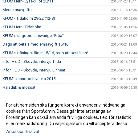
KFUM Herr - Lysekil lör 28/11
2015-11-27 15:11
Medlemsavgifter!
2015-11-15 13:36
KFUM - Tidaholm 29-22 (12-8)
2015-11-05 22:06
KFUM Herr - Tidaholm
2015-11-05 11:56
KFUM:s ungdomsansvarige "Fröa"
2015-10-29 15:07
Dags att betala medlemsavgift 15/16
2015-10-21 11:09
KFUM:s träningskläder 15/16, redo att beställas!
2015-10-20 12:44
Inför HEID - Skövde, intervju Tilda
2015-10-16 08:51
Inför HEID - Skövde, intervju Linnea!
2015-10-15 13:31
KFUM´s handbollsvecka 2015!
2015-10-13 19:49
Halsduk & mössa!
2015-10-09 09:35
Elitseriematch i Ulricehamn!
2015-10-07 10:41
Träningstider 15/16
För att hemsidan ska fungera korrekt använder vi nödvändiga
2015-09-25 09:48
cookies från SportAdmin. Dessa går inte att stänga av.
Nya hemsidan under uppbyggnad!
2015-09-16 00:37
Föreningen kan också använda frivilliga cookies, t.ex. för statistik
eller marknadsföring. Du väljer själv om du vill acceptera dessa.
Anpassa dina val