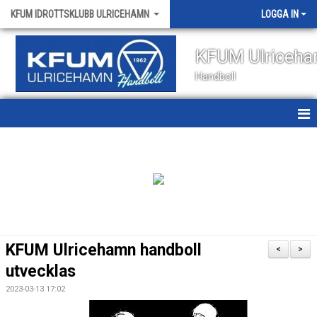
KFUM IDROTTSKLUBB ULRICEHAMN
LOGGA IN
KFUM Ulriceh
Handboll
HEM
NYHETER
OM KLUBBEN
KONTAKT
KFUM Ulricehamn handboll
<
>
KALENDER
utvecklas
2023-03-13 17:02
VÅRA LAG