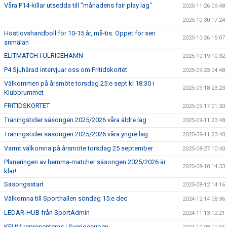
Våra P14-killar utsedda till "månadens fair play lag"
2025-11-26 09:48
2025-10-30 17:24
Höstlovshandboll för 10-15 år, må-tis. Öppet för sen
2025-10-26 15:07
anmälan
ELITMATCH I ULRICEHAMN
2025-10-19 10:32
P4 Sjuhärad intervjuar oss om Fritidskortet
2025-09-23 04:48
Välkommen på årsmöte torsdag 25:e sept kl 18:30 i
2025-09-18 23:23
Klubbrummet
FRITIDSKORTET
2025-09-17 01:20
Träningstider säsongen 2025/2026 våra äldre lag
2025-09-11 23:48
Träningstider säsongen 2025/2026 våra yngre lag
2025-09-11 23:40
Varmt välkomna på årsmöte torsdag 25 september
2025-08-27 10:40
Planeringen av hemma-matcher säsongen 2025/2026 är
2025-08-18 14:33
klar!
Säsongsstart
2025-08-12 14:16
Välkomna till Sporthallen söndag 15:e dec
2024-12-14 08:36
LEDAR-HUB från SportAdmin
2024-11-13 12:21
KFUM representeras i Sverigecupen