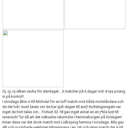
Oj, oj, oj vilken vecka för damlaget... 3 matcher på 6 dagar och 4 nya poäng
in på kontot!!
I söndags åkte vi till Mölndal för en tuff match mot både motståndare och
de där två i svart (även om de bar gult dagen till ära)! Nollstegsregeln var
inget de hört talas om... Förlust 32-18 gav inget annat än en j*kla lust till
revansch! Tur då att det nalkades returmöte i hemmaborgen på lördagen!
Innan dess var det dock match mot Lidköping hemma i torsdags. Alla gav
allt och vi jobbade verkligen tillsammans i en tät och jämn match där vi till