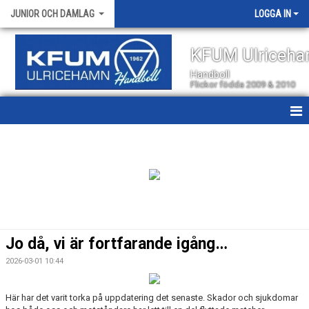
JUNIOR OCH DAMLAG
LOGGA IN
KFUM Ulriceh
Handboll
Flickor födda 2009 & 2010
HEM
NYHETER
KALENDER
TRUPPEN
Jo då, vi är fortfarande igång…
GÄSTBOK
2026-03-01 10:44
BILDGALLERI
Här har det varit torka på uppdatering det senaste. Skador och sjukdomar