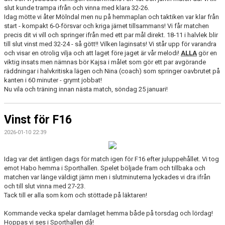
slut kunde trampa ifrån och vinna med klara 32-26.
Idag mötte vi åter Mölndal men nu på hemmaplan och taktiken var klar från
start - kompakt 6-0-försvar och kriga järnet tillsammans! Vi får matchen
precis dit vi vill och springer ifrån med ett par mål direkt. 18-11 i halvlek blir
till slut vinst med 32-24 - så gött!! Vilken laginsats! Vi står upp för varandra
och visar en otrolig vilja och att laget före jaget är vår melodi!
ALLA
gör en
viktig insats men nämnas bör Kajsa i målet som gör ett par avgörande
räddningar i halvkritiska lägen och Nina (coach) som springer oavbrutet på
kanten i 60 minuter - grymt jobbat!
Nu vila och träning innan nästa match, söndag 25 januari!
Vinst för F16
2026-01-10 22:39
Idag var det äntligen dags för match igen för F16 efter juluppehållet. Vi tog
emot Habo hemma i Sporthallen. Spelet böljade fram och tillbaka och
matchen var länge väldigt jämn men i slutminuterna lyckades vi dra ifrån
och till slut vinna med 27-23.
Tack till er alla som kom och stöttade på läktaren!
Kommande vecka spelar damlaget hemma både på torsdag och lördag!
Hoppas vi ses i Sporthallen då!