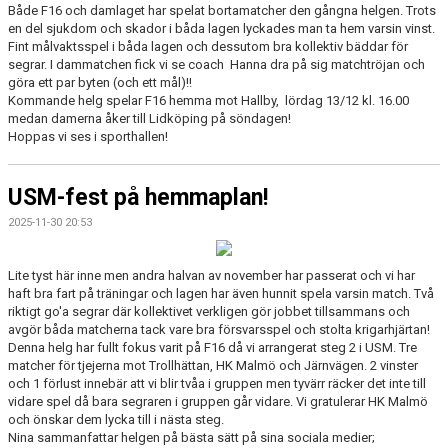
Både F16 och damlaget har spelat bortamatcher den gångna helgen. Trots
en del sjukdom och skador i båda lagen lyckades man ta hem varsin vinst.
Fint målvaktsspel i båda lagen och dessutom bra kollektiv bäddar för
segrar. I dammatchen fick vi se coach Hanna dra på sig matchtröjan och
göra ett par byten (och ett mål)!!
Kommande helg spelar F16 hemma mot Hallby, lördag 13/12 kl. 16.00
medan damerna åker till Lidköping på söndagen!
Hoppas vi ses i sporthallen!
USM-fest på hemmaplan!
2025-11-30 20:53
Lite tyst här inne men andra halvan av november har passerat och vi har
haft bra fart på träningar och lagen har även hunnit spela varsin match. Två
riktigt go'a segrar där kollektivet verkligen gör jobbet tillsammans och
avgör båda matcherna tack vare bra försvarsspel och stolta krigarhjärtan!
Denna helg har fullt fokus varit på F16 då vi arrangerat steg 2 i USM. Tre
matcher för tjejerna mot Trollhättan, HK Malmö och Järnvägen. 2 vinster
och 1 förlust innebär att vi blir tvåa i gruppen men tyvärr räcker det inte till
vidare spel då bara segraren i gruppen går vidare. Vi gratulerar HK Malmö
och önskar dem lycka till i nästa steg.
Nina sammanfattar helgen på bästa sätt på sina sociala medier;