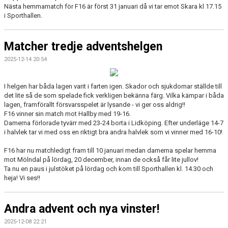
Nästa hemmamatch för F16 är först 31 januari då vi tar emot Skara kl 17.15
i Sporthallen.
Matcher tredje adventshelgen
2025-12-14 20:54
I helgen har båda lagen varit i farten igen. Skador och sjukdomar ställde till
det lite så de som spelade fick verkligen bekänna färg. Vilka kämpar i båda
lagen, framförallt försvarsspelet är lysande - vi ger oss aldrig!!
F16 vinner sin match mot Hallby med 19-16.
Damerna förlorade tyvärr med 23-24 borta i Lidköping. Efter underläge 14-7
i halvlek tar vi med oss en riktigt bra andra halvlek som vi vinner med 16-10!
F16 har nu matchledigt fram till 10 januari medan damerna spelar hemma
mot Mölndal på lördag, 20 december, innan de också får lite jullov!
Ta nu en paus i julstöket på lördag och kom till Sporthallen kl. 14.30 och
heja! Vi ses!!
Andra advent och nya vinster!
2025-12-08 22:21