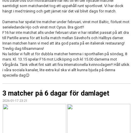
hos både oss och motståndare har lett till en del flyttade matcher
DOKUMENT
samtidigt som matchandet tog ett uppehåll runt sportlovet. Vi har dock
hängt i med träning och gett järnet när det väl blivit dags för match.
KONTAKT
Damerna har spelat tre matcher under februari; vinst mot Baltic, förlust mot
serieledande Hjo och vinst mot Cyrus. Bra gjort!!
MATCHER
F16 har inte matchat alls under februari utan vi har istället passat på att dra
till Partille arena för att kolla match mellan Sävehofs och Hallbys damer.
VÄSTERGÖTLANDS HF
Innan matchen hann vi med att äta god pasta på en italiensk restaurang!
Trevlig dag tillsammans!
Nu laddar vi fullt ut för dubbla matcher hemma i sporthallen på söndag, 8
CUPER
mars. Kl. 13.15 spelar F16 mot Lidköping och kl 15.00 damerna mot
Vårgårda. Tänk vilket fint sätt att fira Internationella kvinnodagen!! Håll utkik
HANDBOLLSTIPS
i våra sociala kanaler, lite extra kul ska vi allt kunna bjuda på denna
speciella dag😉
3 matcher på 6 dagar för damlaget
2026-01-17 23:21