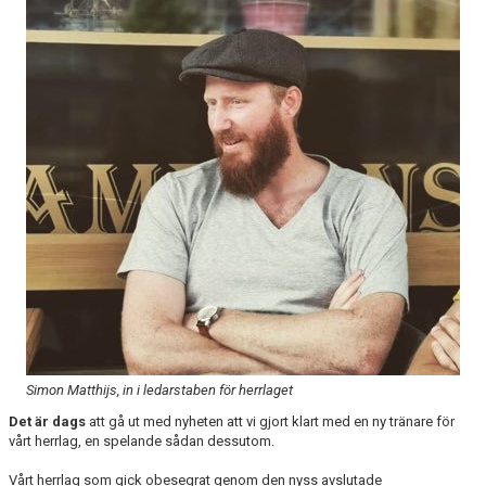
BLI MEDLEM
STÖDMEDLEMMAR
MATCHER
STYRELSEN
SPONSORER
DOKUMENT
Simon Matthijs, in i ledarstaben för herrlaget
Det är dags
att gå ut med nyheten att vi gjort klart med en ny tränare för
vårt herrlag, en spelande sådan dessutom.
Vårt herrlag som gick obesegrat genom den nyss avslutade