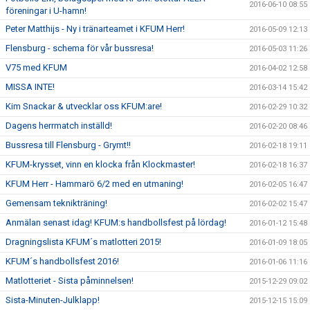
2016-06-10 08:55
föreningar i U-hamn!
Peter Matthijs - Ny i tränarteamet i KFUM Herr!
2016-05-09 12:13
Flensburg - schema för vår bussresa!
2016-05-03 11:26
V75 med KFUM
2016-04-02 12:58
MISSA INTE!
2016-03-14 15:42
Kim Snackar & utvecklar oss KFUM:are!
2016-02-29 10:32
Dagens herrmatch inställd!
2016-02-20 08:46
Bussresa till Flensburg - Grymt!!
2016-02-18 19:11
KFUM-krysset, vinn en klocka från Klockmaster!
2016-02-18 16:37
KFUM Herr - Hammarö 6/2 med en utmaning!
2016-02-05 16:47
Gemensam teknikträning!
2016-02-02 15:47
Anmälan senast idag! KFUM:s handbollsfest på lördag!
2016-01-12 15:48
Dragningslista KFUM´s matlotteri 2015!
2016-01-09 18:05
KFUM´s handbollsfest 2016!
2016-01-06 11:16
Matlotteriet - Sista påminnelsen!
2015-12-29 09:02
Sista-Minuten-Julklapp!
2015-12-15 15:09