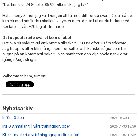
"Det finns stl 74-80 eller 86-92, vilken ska jag ta?"
Haha, sorry Simon jag var tvungen att ta med ditt första svar... Det är så det
kan bli med småkids i skallen. Vi tycker mest det är kul att du bidrar med
spelare till vårt F20-lag tilll framtiden.
Det uppdaterade svaret kom snabbt:
Det ska bli väldigt kul att komma tillbaka till KFUM efter 10 års frånvaro.
Jag hoppas att vi blir många som fortsätter och kanske några som blir
sugna på att komma tillbaka till verksamheten och vilja spela när vi drar
igång i Augusti igen!
Välkommen hem, Simon!
Nyhetsarkiv
Inför hösten
2026-06-30 12:17
INFO Anmälan till våra träningsgrupper
2026-01-30 12:30
Killar - nu startar vi träningsgrupp för senior!
2026-01-07 13:32