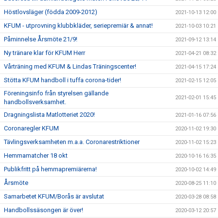
Höstlovsläger (födda 2009-2012)
2021-10-13 12:00
KFUM - utprovning klubbkläder, seriepremiär & annat!
2021-10-03 10:21
Påminnelse Årsmöte 21/9!
2021-09-12 13:14
Ny tränare klar för KFUM Herr
2021-04-21 08:32
Vårträning med KFUM & Lindas Träningscenter!
2021-04-15 17:24
Stötta KFUM handboll i tuffa corona-tider!
2021-02-15 12:05
Föreningsinfo från styrelsen gällande
2021-02-01 15:45
handbollsverksamhet.
Dragningslista Matlotteriet 2020!
2021-01-16 07:56
Coronaregler KFUM
2020-11-02 19:30
Tävlingsverksamheten m.a.a. Coronarestriktioner
2020-11-02 15:23
Hemmamatcher 18 okt
2020-10-16 16:35
Publikfritt på hemmapremiärerna!
2020-10-02 14:49
Årsmöte
2020-08-25 11:10
Samarbetet KFUM/Borås är avslutat
2020-03-28 08:58
Handbollssäsongen är över!
2020-03-12 20:57