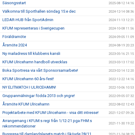
Säsongsstart
2025-08-12 14:16
Välkomna till Sporthallen söndag 15:e dec
2024-12-14 08:36
LEDAR-HUB från SportAdmin
2024-11-13 12:21
KFUM representeras i Sverigecupen
2024-10-08 11:56
Föräldramöte
2024-09-05 11:09
Årsmöte 2024
2024-08-19 20:23
Ny mailadress till klubbens kansli
2023-05-16 21:15
KFUM Ulricehamn handboll utvecklas
2023-03-13 17:02
Boka Sportresa via vårt Sponsorsamarbete!
2023-02-14 12:20
KFUM Ulricehamn 60 års-fest!
2022-12-22 14:16
NY ELITMATCH I ULRICEHAMN!
2022-10-06 10:53
Gruppanmälningar födda 2013 och yngre!
2022-09-05 07:32
Årsmöte KFUM Ulricehamn
2022-08-02 12:43
Projektarbete med KFUM Ulricehamn - visa ditt intresse!
2021-12-07 09:26
Arrangemang i KFUM:s regi från 1/12-21 pga FHM:s
2021-11-30 19:22
rekommendationer
Bussresa till damlandslagets match i Skövde 28/11
2021-11-24 08:25