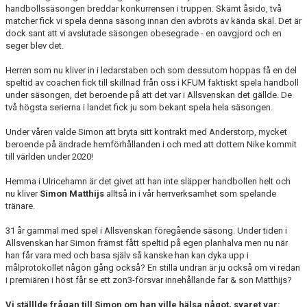
handbollssäsongen breddar konkurrensen i truppen. Skämt åsido, två
matcher fick vi spela denna säsong innan den avbröts av kända skäl. Det är
dock sant att vi avslutade säsongen obesegrade - en oavgjord och en
seger blev det.
Herren som nu kliver in i ledarstaben och som dessutom hoppas få en del
speltid av coachen fick till skillnad från oss i KFUM faktiskt spela handboll
under säsongen, det beroende på att det var i Allsvenskan det gällde. De
två högsta serierna i landet fick ju som bekant spela hela säsongen.
Under våren valde Simon att bryta sitt kontrakt med Anderstorp, mycket
beroende på ändrade hemförhållanden i och med att dottern Nike kommit
till världen under 2020!
Hemma i Ulricehamn är det givet att han inte släpper handbollen helt och
nu kliver
Simon Matthijs
alltså in i vår herrverksamhet som spelande
tränare.
31 år gammal med spel i Allsvenskan föregående säsong. Under tiden i
Allsvenskan har Simon främst fått speltid på egen planhalva men nu när
han får vara med och basa själv så kanske han kan dyka upp i
målprotokollet någon gång också? En stilla undran är ju också om vi redan
i premiären i höst får se ett zon3-försvar innehållande far & son Matthijs?
Vi ställlde frågan till Simon om han ville hälsa något, svaret var: