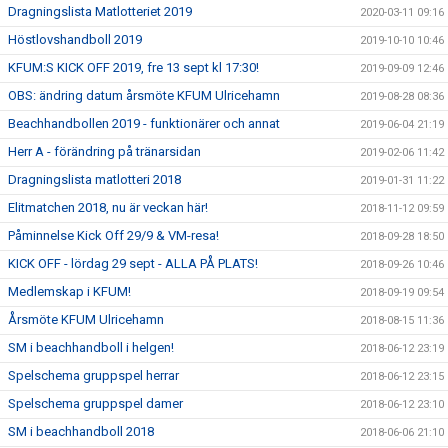
Dragningslista Matlotteriet 2019
2020-03-11 09:16
Höstlovshandboll 2019
2019-10-10 10:46
KFUM:S KICK OFF 2019, fre 13 sept kl 17:30!
2019-09-09 12:46
OBS: ändring datum årsmöte KFUM Ulricehamn
2019-08-28 08:36
Beachhandbollen 2019 - funktionärer och annat
2019-06-04 21:19
Herr A - förändring på tränarsidan
2019-02-06 11:42
Dragningslista matlotteri 2018
2019-01-31 11:22
Elitmatchen 2018, nu är veckan här!
2018-11-12 09:59
Påminnelse Kick Off 29/9 & VM-resa!
2018-09-28 18:50
KICK OFF - lördag 29 sept - ALLA PÅ PLATS!
2018-09-26 10:46
Medlemskap i KFUM!
2018-09-19 09:54
Årsmöte KFUM Ulricehamn
2018-08-15 11:36
SM i beachhandboll i helgen!
2018-06-12 23:19
Spelschema gruppspel herrar
2018-06-12 23:15
Spelschema gruppspel damer
2018-06-12 23:10
SM i beachhandboll 2018
2018-06-06 21:10