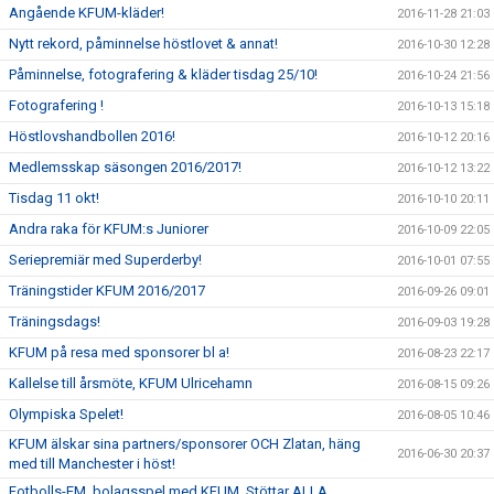
Angående KFUM-kläder!
2016-11-28 21:03
Nytt rekord, påminnelse höstlovet & annat!
2016-10-30 12:28
Påminnelse, fotografering & kläder tisdag 25/10!
2016-10-24 21:56
Fotografering !
2016-10-13 15:18
Höstlovshandbollen 2016!
2016-10-12 20:16
Medlemsskap säsongen 2016/2017!
2016-10-12 13:22
Tisdag 11 okt!
2016-10-10 20:11
Andra raka för KFUM:s Juniorer
2016-10-09 22:05
Seriepremiär med Superderby!
2016-10-01 07:55
Träningstider KFUM 2016/2017
2016-09-26 09:01
Träningsdags!
2016-09-03 19:28
KFUM på resa med sponsorer bl a!
2016-08-23 22:17
Kallelse till årsmöte, KFUM Ulricehamn
2016-08-15 09:26
Olympiska Spelet!
2016-08-05 10:46
KFUM älskar sina partners/sponsorer OCH Zlatan, häng
2016-06-30 20:37
med till Manchester i höst!
Fotbolls-EM, bolagsspel med KFUM. Stöttar ALLA