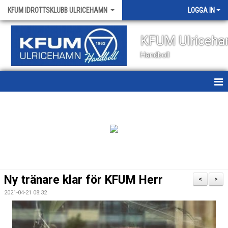
KFUM IDROTTSKLUBB ULRICEHAMN
LOGGA IN
KFUM Ulriceh
Handboll
HEM
NYHETER
OM KLUBBEN
KONTAKT
Ny tränare klar för KFUM Herr
<
>
KALENDER
2021-04-21 08:32
VÅRA LAG