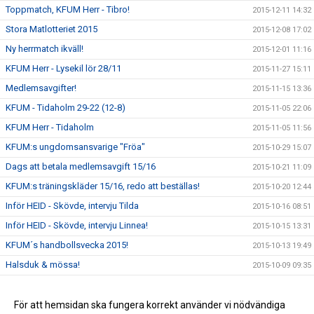
Toppmatch, KFUM Herr - Tibro!
2015-12-11 14:32
Stora Matlotteriet 2015
2015-12-08 17:02
Ny herrmatch ikväll!
2015-12-01 11:16
KFUM Herr - Lysekil lör 28/11
2015-11-27 15:11
Medlemsavgifter!
2015-11-15 13:36
KFUM - Tidaholm 29-22 (12-8)
2015-11-05 22:06
KFUM Herr - Tidaholm
2015-11-05 11:56
KFUM:s ungdomsansvarige "Fröa"
2015-10-29 15:07
Dags att betala medlemsavgift 15/16
2015-10-21 11:09
KFUM:s träningskläder 15/16, redo att beställas!
2015-10-20 12:44
Inför HEID - Skövde, intervju Tilda
2015-10-16 08:51
Inför HEID - Skövde, intervju Linnea!
2015-10-15 13:31
KFUM´s handbollsvecka 2015!
2015-10-13 19:49
Halsduk & mössa!
2015-10-09 09:35
Elitseriematch i Ulricehamn!
2015-10-07 10:41
Träningstider 15/16
För att hemsidan ska fungera korrekt använder vi nödvändiga
2015-09-25 09:48