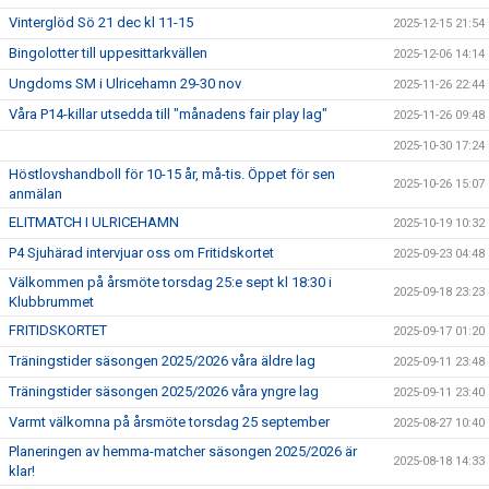
Vinterglöd Sö 21 dec kl 11-15
2025-12-15 21:54
Bingolotter till uppesittarkvällen
2025-12-06 14:14
Ungdoms SM i Ulricehamn 29-30 nov
2025-11-26 22:44
Våra P14-killar utsedda till "månadens fair play lag"
2025-11-26 09:48
2025-10-30 17:24
Höstlovshandboll för 10-15 år, må-tis. Öppet för sen
2025-10-26 15:07
anmälan
ELITMATCH I ULRICEHAMN
2025-10-19 10:32
P4 Sjuhärad intervjuar oss om Fritidskortet
2025-09-23 04:48
Välkommen på årsmöte torsdag 25:e sept kl 18:30 i
2025-09-18 23:23
Klubbrummet
FRITIDSKORTET
2025-09-17 01:20
Träningstider säsongen 2025/2026 våra äldre lag
2025-09-11 23:48
Träningstider säsongen 2025/2026 våra yngre lag
2025-09-11 23:40
Varmt välkomna på årsmöte torsdag 25 september
2025-08-27 10:40
Planeringen av hemma-matcher säsongen 2025/2026 är
2025-08-18 14:33
klar!