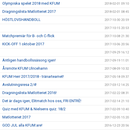
Olympiska spelet 2018 med KFUM
2018-02-01 09:10
Dragningslista Matlotteriet 2017
2018-02-01 08:45
HÖSTLOVSHANDBOLL
2017-10-30 20:59
2017-10-15 20:53
Matchpremiär för B- och C-flick
2017-10-08 21:30
KICK-OFF 1 oktober 2017
2017-10-06 20:56
2017-09-29 16:12
Äntligen handbollssäsong igen!
2017-09-19 11:01
Årsmöte KFUM Ulricehamn
2017-08-09 10:32
KFUM Herr 2017/2018 - tränarteamet!
2017-05-18 09:37
Avslutningsresa 2/4!
2017-03-12 14:25
Dragningslista Matlotteriet 2016!
2017-02-22 08:31
Det är dags igen, Elitmatch hos oss, FRI ENTRÈ!
2017-02-14 21:10
Quiz med KFUM & Nielsens quiz. 18/2
2017-02-09 10:40
Matlotteriet 2017
2017-02-05 15:20
GOD JUL alla KFUM:are!
2016-12-23 20:56