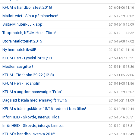
KFUM´s handbollsfest 2016!
2016-01-06 11:16
Matlotteriet - Sista påminnelsen!
2015-12-29 09:02
Sista-Minuten-Julklapp!
2015-12-15 15:09
Toppmatch, KFUM Herr - Tibro!
2015-12-11 14:32
Stora Matlotteriet 2015
2015-12-08 17:02
Ny herrmatch ikväll!
2015-12-01 11:16
KFUM Herr - Lysekil lör 28/11
2015-11-27 15:11
Medlemsavgifter!
2015-11-15 13:36
KFUM - Tidaholm 29-22 (12-8)
2015-11-05 22:06
KFUM Herr - Tidaholm
2015-11-05 11:56
KFUM:s ungdomsansvarige "Fröa"
2015-10-29 15:07
Dags att betala medlemsavgift 15/16
2015-10-21 11:09
KFUM:s träningskläder 15/16, redo att beställas!
2015-10-20 12:44
Inför HEID - Skövde, intervju Tilda
2015-10-16 08:51
Inför HEID - Skövde, intervju Linnea!
2015-10-15 13:31
KFUM´s handbollsvecka 2015!
2015-10-13 19:49