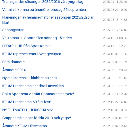
Träningstider säsongen 2025/2026 våra yngre lag
2025-09-11 23:40
Varmt välkomna på årsmöte torsdag 25 september
2025-08-27 10:40
Planeringen av hemma-matcher säsongen 2025/2026 är
2025-08-18 14:33
klar!
Säsongsstart
2025-08-12 14:16
Välkomna till Sporthallen söndag 15:e dec
2024-12-14 08:36
LEDAR-HUB från SportAdmin
2024-11-13 12:21
KFUM representeras i Sverigecupen
2024-10-08 11:56
Föräldramöte
2024-09-05 11:09
Årsmöte 2024
2024-08-19 20:23
Ny mailadress till klubbens kansli
2023-05-16 21:15
KFUM Ulricehamn handboll utvecklas
2023-03-13 17:02
Boka Sportresa via vårt Sponsorsamarbete!
2023-02-14 12:20
KFUM Ulricehamn 60 års-fest!
2022-12-22 14:16
NY ELITMATCH I ULRICEHAMN!
2022-10-06 10:53
Gruppanmälningar födda 2013 och yngre!
2022-09-05 07:32
Årsmöte KFUM Ulricehamn
2022-08-02 12:43