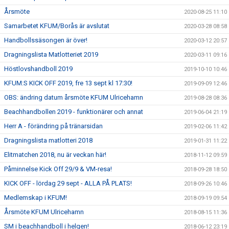
Årsmöte
2020-08-25 11:10
Samarbetet KFUM/Borås är avslutat
2020-03-28 08:58
Handbollssäsongen är över!
2020-03-12 20:57
Dragningslista Matlotteriet 2019
2020-03-11 09:16
Höstlovshandboll 2019
2019-10-10 10:46
KFUM:S KICK OFF 2019, fre 13 sept kl 17:30!
2019-09-09 12:46
OBS: ändring datum årsmöte KFUM Ulricehamn
2019-08-28 08:36
Beachhandbollen 2019 - funktionärer och annat
2019-06-04 21:19
Herr A - förändring på tränarsidan
2019-02-06 11:42
Dragningslista matlotteri 2018
2019-01-31 11:22
Elitmatchen 2018, nu är veckan här!
2018-11-12 09:59
Påminnelse Kick Off 29/9 & VM-resa!
2018-09-28 18:50
KICK OFF - lördag 29 sept - ALLA PÅ PLATS!
2018-09-26 10:46
Medlemskap i KFUM!
2018-09-19 09:54
Årsmöte KFUM Ulricehamn
2018-08-15 11:36
SM i beachhandboll i helgen!
2018-06-12 23:19