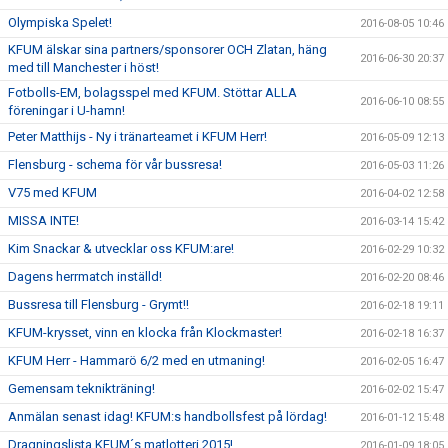
Olympiska Spelet!
2016-08-05 10:46
KFUM älskar sina partners/sponsorer OCH Zlatan, häng
2016-06-30 20:37
med till Manchester i höst!
Fotbolls-EM, bolagsspel med KFUM. Stöttar ALLA
2016-06-10 08:55
föreningar i U-hamn!
Peter Matthijs - Ny i tränarteamet i KFUM Herr!
2016-05-09 12:13
Flensburg - schema för vår bussresa!
2016-05-03 11:26
V75 med KFUM
2016-04-02 12:58
MISSA INTE!
2016-03-14 15:42
Kim Snackar & utvecklar oss KFUM:are!
2016-02-29 10:32
Dagens herrmatch inställd!
2016-02-20 08:46
Bussresa till Flensburg - Grymt!!
2016-02-18 19:11
KFUM-krysset, vinn en klocka från Klockmaster!
2016-02-18 16:37
KFUM Herr - Hammarö 6/2 med en utmaning!
2016-02-05 16:47
Gemensam teknikträning!
2016-02-02 15:47
Anmälan senast idag! KFUM:s handbollsfest på lördag!
2016-01-12 15:48
Dragningslista KFUM´s matlotteri 2015!
2016-01-09 18:05