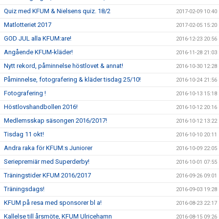
Quiz med KFUM & Nielsens quiz. 18/2
2017-02-09 10:40
Matlotteriet 2017
2017-02-05 15:20
GOD JUL alla KFUM:are!
2016-12-23 20:56
Angående KFUM-kläder!
2016-11-28 21:03
Nytt rekord, påminnelse höstlovet & annat!
2016-10-30 12:28
Påminnelse, fotografering & kläder tisdag 25/10!
2016-10-24 21:56
Fotografering !
2016-10-13 15:18
Höstlovshandbollen 2016!
2016-10-12 20:16
Medlemsskap säsongen 2016/2017!
2016-10-12 13:22
Tisdag 11 okt!
2016-10-10 20:11
Andra raka för KFUM:s Juniorer
2016-10-09 22:05
Seriepremiär med Superderby!
2016-10-01 07:55
Träningstider KFUM 2016/2017
2016-09-26 09:01
Träningsdags!
2016-09-03 19:28
KFUM på resa med sponsorer bl a!
2016-08-23 22:17
Kallelse till årsmöte, KFUM Ulricehamn
2016-08-15 09:26