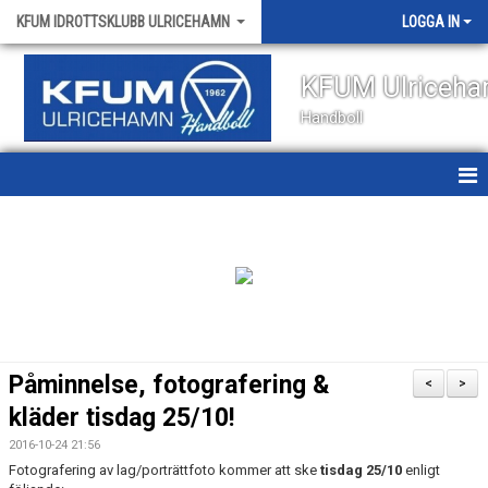
KFUM IDROTTSKLUBB ULRICEHAMN
LOGGA IN
KFUM Ulriceh
Handboll
HEM
NYHETER
OM KLUBBEN
KONTAKT
Påminnelse, fotografering &
<
>
KALENDER
kläder tisdag 25/10!
2016-10-24 21:56
VÅRA LAG
Fotografering av lag/porträttfoto kommer att ske
tisdag 25/10
enligt