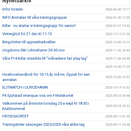
Nyhetsarkiv
Inför hösten
2026-06-30 12:17
INFO Anmälan till våra träningsgrupper
2026-01-30 12:30
Killar - nu startar vi träningsgrupp för senior!
2026-01-07 13:32
Vinterglöd Sö 21 dec kl 11-15
2025-12-15 21:54
Bingolotter till uppesittarkvällen
2025-12-06 14:14
Ungdoms SM i Ulricehamn 29-30 nov
2025-11-26 22:44
Våra P14-killar utsedda till "månadens fair play lag"
2025-11-26 09:48
2025-10-30 17:24
Höstlovshandboll för 10-15 år, må-tis. Öppet för sen
2025-10-26 15:07
anmälan
ELITMATCH I ULRICEHAMN
2025-10-19 10:32
P4 Sjuhärad intervjuar oss om Fritidskortet
2025-09-23 04:48
Välkommen på årsmöte torsdag 25:e sept kl 18:30 i
2025-09-18 23:23
Klubbrummet
FRITIDSKORTET
2025-09-17 01:20
Träningstider säsongen 2025/2026 våra äldre lag
2025-09-11 23:48