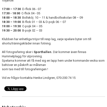
följande:
BLI MEDLEM
17:00 – 17:30
D-flick 06 - 07
STÖDMEDLEMMAR
17:30 - 18:00
C-flick 04 - 05
18:00 – 18:30
Bollskôj 10 – 11 & handbollsskolan 08 – 09
18:30 – 19:00
B-flick 01 – 03 & D-pojk 06 – 07
MATCHER
19:00 – 19:30
C-pojk 04 – 05
19:30 – 20:00
B-pojk 02 – 03
STYRELSEN
Klubben har enhetliga tröjor till resp lag, varje spelare byter om till
shorts/träningskläder innan fotning.
SPONSORER
All fotografering sker i
Sporthallen.
Där kommer även finnas
DOKUMENT
Hummelplagg för utprovning.
Spelarna kommer att få med sig en lapp hem under kommande vecka som
behöver en påskrift av målsman
som tas med till fotograferingen !
Vid ev frågor kontakta Henke Lindgren, 070-200 74 15