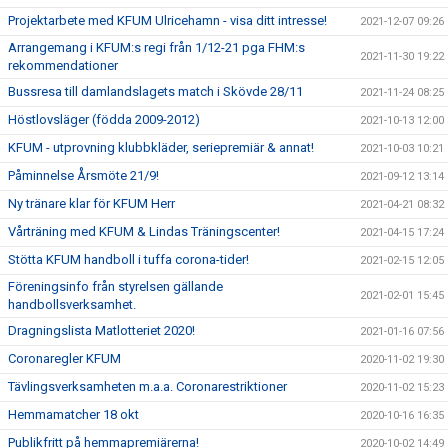
Projektarbete med KFUM Ulricehamn - visa ditt intresse!
2021-12-07 09:26
Arrangemang i KFUM:s regi från 1/12-21 pga FHM:s
2021-11-30 19:22
rekommendationer
Bussresa till damlandslagets match i Skövde 28/11
2021-11-24 08:25
Höstlovsläger (födda 2009-2012)
2021-10-13 12:00
KFUM - utprovning klubbkläder, seriepremiär & annat!
2021-10-03 10:21
Påminnelse Årsmöte 21/9!
2021-09-12 13:14
Ny tränare klar för KFUM Herr
2021-04-21 08:32
Vårträning med KFUM & Lindas Träningscenter!
2021-04-15 17:24
Stötta KFUM handboll i tuffa corona-tider!
2021-02-15 12:05
Föreningsinfo från styrelsen gällande
2021-02-01 15:45
handbollsverksamhet.
Dragningslista Matlotteriet 2020!
2021-01-16 07:56
Coronaregler KFUM
2020-11-02 19:30
Tävlingsverksamheten m.a.a. Coronarestriktioner
2020-11-02 15:23
Hemmamatcher 18 okt
2020-10-16 16:35
Publikfritt på hemmapremiärerna!
2020-10-02 14:49