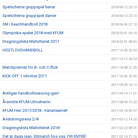
Spelschema gruppspel herrar
2018-06-12 23:15
Spelschema gruppspel damer
2018-06-12 23:10
SM i beachhandboll 2018
2018-06-06 21:10
Olympiska spelet 2018 med KFUM
2018-02-01 09:10
Dragningslista Matlotteriet 2017
2018-02-01 08:45
HÖSTLOVSHANDBOLL
2017-10-30 20:59
2017-10-15 20:53
Matchpremiär för B- och C-flick
2017-10-08 21:30
KICK-OFF 1 oktober 2017
2017-10-06 20:56
2017-09-29 16:12
Äntligen handbollssäsong igen!
2017-09-19 11:01
Årsmöte KFUM Ulricehamn
2017-08-09 10:32
KFUM Herr 2017/2018 - tränarteamet!
2017-05-18 09:37
Avslutningsresa 2/4!
2017-03-12 14:25
Dragningslista Matlotteriet 2016!
2017-02-22 08:31
Det är dags igen, Elitmatch hos oss, FRI ENTRÈ!
2017-02-14 21:10