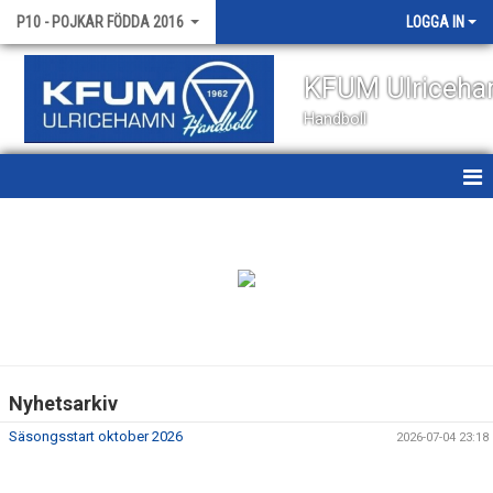
P10 - POJKAR FÖDDA 2016
LOGGA IN
KFUM Ulriceh
Handboll
HEM
NYHETER
KALENDER
MATCHER
Nyhetsarkiv
TRUPPEN
Säsongsstart oktober 2026
2026-07-04 23:18
BILDGALLERI