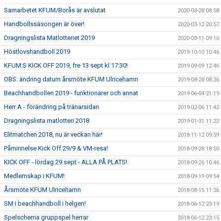
Samarbetet KFUM/Borås är avslutat
2020-03-28 08:58
Handbollssäsongen är över!
2020-03-12 20:57
Dragningslista Matlotteriet 2019
2020-03-11 09:16
Höstlovshandboll 2019
2019-10-10 10:46
KFUM:S KICK OFF 2019, fre 13 sept kl 17:30!
2019-09-09 12:46
OBS: ändring datum årsmöte KFUM Ulricehamn
2019-08-28 08:36
Beachhandbollen 2019 - funktionärer och annat
2019-06-04 21:19
Herr A - förändring på tränarsidan
2019-02-06 11:42
Dragningslista matlotteri 2018
2019-01-31 11:22
Elitmatchen 2018, nu är veckan här!
2018-11-12 09:59
Påminnelse Kick Off 29/9 & VM-resa!
2018-09-28 18:50
KICK OFF - lördag 29 sept - ALLA PÅ PLATS!
2018-09-26 10:46
Medlemskap i KFUM!
2018-09-19 09:54
Årsmöte KFUM Ulricehamn
2018-08-15 11:36
SM i beachhandboll i helgen!
2018-06-12 23:19
Spelschema gruppspel herrar
2018-06-12 23:15