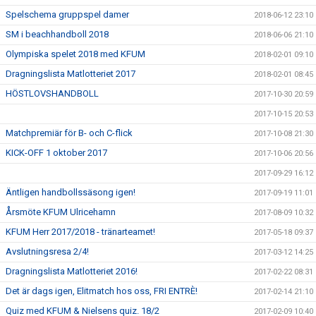
Spelschema gruppspel damer
2018-06-12 23:10
SM i beachhandboll 2018
2018-06-06 21:10
Olympiska spelet 2018 med KFUM
2018-02-01 09:10
Dragningslista Matlotteriet 2017
2018-02-01 08:45
HÖSTLOVSHANDBOLL
2017-10-30 20:59
2017-10-15 20:53
Matchpremiär för B- och C-flick
2017-10-08 21:30
KICK-OFF 1 oktober 2017
2017-10-06 20:56
2017-09-29 16:12
Äntligen handbollssäsong igen!
2017-09-19 11:01
Årsmöte KFUM Ulricehamn
2017-08-09 10:32
KFUM Herr 2017/2018 - tränarteamet!
2017-05-18 09:37
Avslutningsresa 2/4!
2017-03-12 14:25
Dragningslista Matlotteriet 2016!
2017-02-22 08:31
Det är dags igen, Elitmatch hos oss, FRI ENTRÈ!
2017-02-14 21:10
Quiz med KFUM & Nielsens quiz. 18/2
2017-02-09 10:40