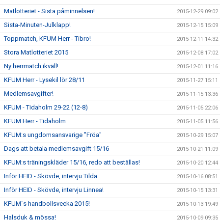
Matlotteriet - Sista påminnelsen!
2015-12-29 09:02
Sista-Minuten-Julklapp!
2015-12-15 15:09
Toppmatch, KFUM Herr - Tibro!
2015-12-11 14:32
Stora Matlotteriet 2015
2015-12-08 17:02
Ny herrmatch ikväll!
2015-12-01 11:16
KFUM Herr - Lysekil lör 28/11
2015-11-27 15:11
Medlemsavgifter!
2015-11-15 13:36
KFUM - Tidaholm 29-22 (12-8)
2015-11-05 22:06
KFUM Herr - Tidaholm
2015-11-05 11:56
KFUM:s ungdomsansvarige "Fröa"
2015-10-29 15:07
Dags att betala medlemsavgift 15/16
2015-10-21 11:09
KFUM:s träningskläder 15/16, redo att beställas!
2015-10-20 12:44
Inför HEID - Skövde, intervju Tilda
2015-10-16 08:51
Inför HEID - Skövde, intervju Linnea!
2015-10-15 13:31
KFUM´s handbollsvecka 2015!
2015-10-13 19:49
Halsduk & mössa!
2015-10-09 09:35