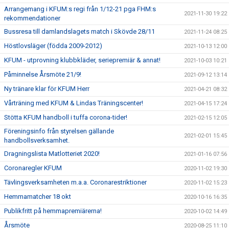
Arrangemang i KFUM:s regi från 1/12-21 pga FHM:s
2021-11-30 19:22
rekommendationer
Bussresa till damlandslagets match i Skövde 28/11
2021-11-24 08:25
Höstlovsläger (födda 2009-2012)
2021-10-13 12:00
KFUM - utprovning klubbkläder, seriepremiär & annat!
2021-10-03 10:21
Påminnelse Årsmöte 21/9!
2021-09-12 13:14
Ny tränare klar för KFUM Herr
2021-04-21 08:32
Vårträning med KFUM & Lindas Träningscenter!
2021-04-15 17:24
Stötta KFUM handboll i tuffa corona-tider!
2021-02-15 12:05
Föreningsinfo från styrelsen gällande
2021-02-01 15:45
handbollsverksamhet.
Dragningslista Matlotteriet 2020!
2021-01-16 07:56
Coronaregler KFUM
2020-11-02 19:30
Tävlingsverksamheten m.a.a. Coronarestriktioner
2020-11-02 15:23
Hemmamatcher 18 okt
2020-10-16 16:35
Publikfritt på hemmapremiärerna!
2020-10-02 14:49
Årsmöte
2020-08-25 11:10