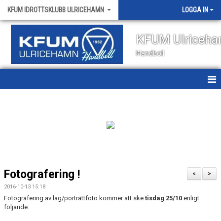
KFUM IDROTTSKLUBB ULRICEHAMN
LOGGA IN
KFUM Ulriceh
Handboll
HEM
NYHETER
OM KLUBBEN
KONTAKT
Fotografering !
<
>
KALENDER
2016-10-13 15:18
Fotografering av lag/porträttfoto kommer att ske
tisdag 25/10
enligt
VÅRA LAG
följande: