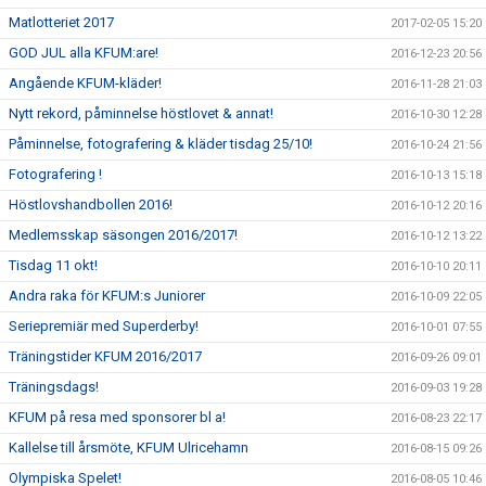
Matlotteriet 2017
2017-02-05 15:20
GOD JUL alla KFUM:are!
2016-12-23 20:56
Angående KFUM-kläder!
2016-11-28 21:03
Nytt rekord, påminnelse höstlovet & annat!
2016-10-30 12:28
Påminnelse, fotografering & kläder tisdag 25/10!
2016-10-24 21:56
Fotografering !
2016-10-13 15:18
Höstlovshandbollen 2016!
2016-10-12 20:16
Medlemsskap säsongen 2016/2017!
2016-10-12 13:22
Tisdag 11 okt!
2016-10-10 20:11
Andra raka för KFUM:s Juniorer
2016-10-09 22:05
Seriepremiär med Superderby!
2016-10-01 07:55
Träningstider KFUM 2016/2017
2016-09-26 09:01
Träningsdags!
2016-09-03 19:28
KFUM på resa med sponsorer bl a!
2016-08-23 22:17
Kallelse till årsmöte, KFUM Ulricehamn
2016-08-15 09:26
Olympiska Spelet!
2016-08-05 10:46