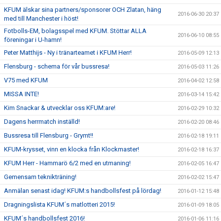
KFUM älskar sina partners/sponsorer OCH Zlatan, häng
2016-06-30 20:37
med till Manchester i höst!
Fotbolls-EM, bolagsspel med KFUM. Stöttar ALLA
2016-06-10 08:55
föreningar i U-hamn!
Peter Matthijs - Ny i tränarteamet i KFUM Herr!
2016-05-09 12:13
Flensburg - schema för vår bussresa!
2016-05-03 11:26
V75 med KFUM
2016-04-02 12:58
MISSA INTE!
2016-03-14 15:42
Kim Snackar & utvecklar oss KFUM:are!
2016-02-29 10:32
Dagens herrmatch inställd!
2016-02-20 08:46
Bussresa till Flensburg - Grymt!!
2016-02-18 19:11
KFUM-krysset, vinn en klocka från Klockmaster!
2016-02-18 16:37
KFUM Herr - Hammarö 6/2 med en utmaning!
2016-02-05 16:47
Gemensam teknikträning!
2016-02-02 15:47
Anmälan senast idag! KFUM:s handbollsfest på lördag!
2016-01-12 15:48
Dragningslista KFUM´s matlotteri 2015!
2016-01-09 18:05
KFUM´s handbollsfest 2016!
2016-01-06 11:16