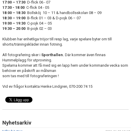
17:00 – 17:30
D-flick 06 - 07
BLI MEDLEM
17:30 - 18:00
C-flick 04 - 05
18:00 – 18:30
Bollskôj 10 – 11 & handbollsskolan 08 – 09
STÖDMEDLEMMAR
18:30 – 19:00
B-flick 01 – 03 & D-pojk 06 – 07
19:00 – 19:30
C-pojk 04 – 05
MATCHER
19:30 – 20:00
B-pojk 02 – 03
Klubben har enhetliga tröjor till resp lag, varje spelare byter om till
STYRELSEN
shorts/träningskläder innan fotning.
SPONSORER
All fotografering sker i
Sporthallen.
Där kommer även finnas
Hummelplagg för utprovning.
Spelarna kommer att få med sig en lapp hem under kommande vecka som
DOKUMENT
behöver en påskrift av målsman
som tas med till fotograferingen !
Vid ev frågor kontakta Henke Lindgren, 070-200 74 15
Nyhetsarkiv