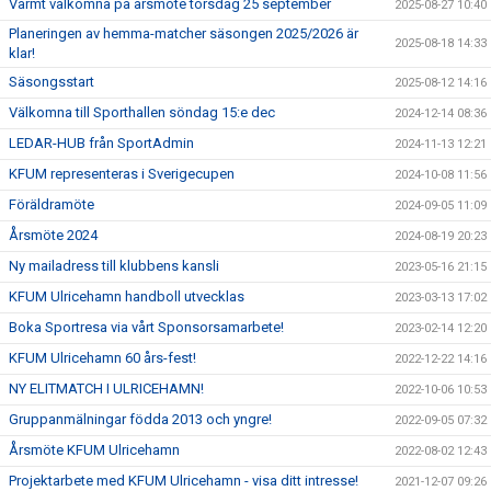
Varmt välkomna på årsmöte torsdag 25 september
2025-08-27 10:40
Planeringen av hemma-matcher säsongen 2025/2026 är
2025-08-18 14:33
klar!
Säsongsstart
2025-08-12 14:16
Välkomna till Sporthallen söndag 15:e dec
2024-12-14 08:36
LEDAR-HUB från SportAdmin
2024-11-13 12:21
KFUM representeras i Sverigecupen
2024-10-08 11:56
Föräldramöte
2024-09-05 11:09
Årsmöte 2024
2024-08-19 20:23
Ny mailadress till klubbens kansli
2023-05-16 21:15
KFUM Ulricehamn handboll utvecklas
2023-03-13 17:02
Boka Sportresa via vårt Sponsorsamarbete!
2023-02-14 12:20
KFUM Ulricehamn 60 års-fest!
2022-12-22 14:16
NY ELITMATCH I ULRICEHAMN!
2022-10-06 10:53
Gruppanmälningar födda 2013 och yngre!
2022-09-05 07:32
Årsmöte KFUM Ulricehamn
2022-08-02 12:43
Projektarbete med KFUM Ulricehamn - visa ditt intresse!
2021-12-07 09:26