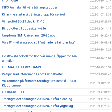
Inför hösten
2026-06-30 12:17
INFO Anmälan till våra träningsgrupper
2026-01-30 12:30
Killar - nu startar vi träningsgrupp för senior!
2026-01-07 13:32
Vinterglöd Sö 21 dec kl 11-15
2025-12-15 21:54
Bingolotter till uppesittarkvällen
2025-12-06 14:14
Ungdoms SM i Ulricehamn 29-30 nov
2025-11-26 22:44
Våra P14-killar utsedda till "månadens fair play lag"
2025-11-26 09:48
2025-10-30 17:24
Höstlovshandboll för 10-15 år, må-tis. Öppet för sen
2025-10-26 15:07
anmälan
ELITMATCH I ULRICEHAMN
2025-10-19 10:32
P4 Sjuhärad intervjuar oss om Fritidskortet
2025-09-23 04:48
Välkommen på årsmöte torsdag 25:e sept kl 18:30 i
2025-09-18 23:23
Klubbrummet
FRITIDSKORTET
2025-09-17 01:20
Träningstider säsongen 2025/2026 våra äldre lag
2025-09-11 23:48
Träningstider säsongen 2025/2026 våra yngre lag
2025-09-11 23:40