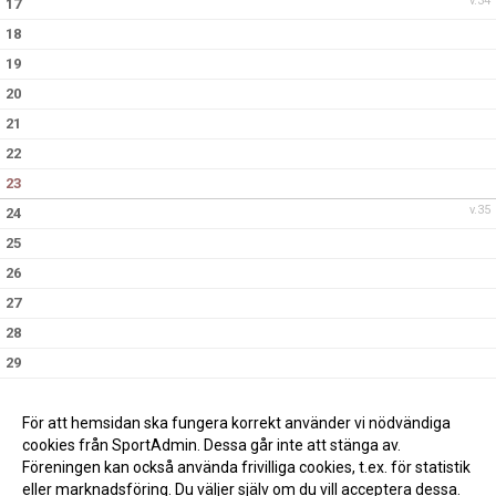
v.34
17
18
19
20
21
22
23
v.35
24
25
26
27
28
29
30
v.36
31
För att hemsidan ska fungera korrekt använder vi nödvändiga
cookies från SportAdmin. Dessa går inte att stänga av.
Föreningen kan också använda frivilliga cookies, t.ex. för statistik
eller marknadsföring. Du väljer själv om du vill acceptera dessa.