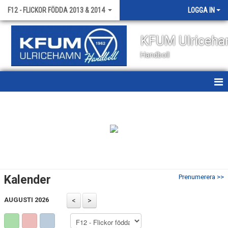
F12 - FLICKOR FÖDDA 2013 & 2014
LOGGA IN
KFUM Ulriceh
Handboll
HEM
NYHETER
KALENDER
MATCHER
Kalender
Prenumerera >>
TRUPPEN
AUGUSTI 2026
BILDGALLERI