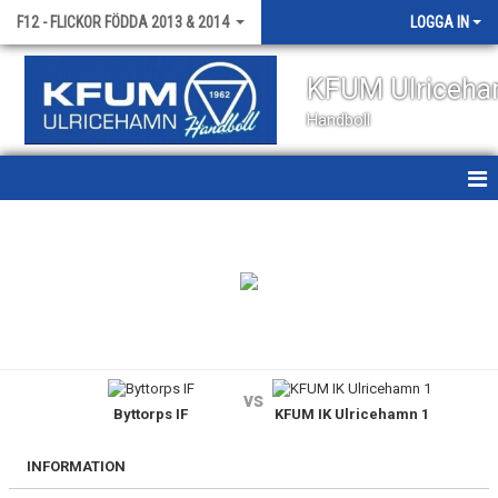
F12 - FLICKOR FÖDDA 2013 & 2014
LOGGA IN
KFUM Ulriceh
Handboll
HEM
NYHETER
KALENDER
MATCHER
vs
Byttorps IF
KFUM IK Ulricehamn 1
TRUPPEN
BILDGALLERI
INFORMATION