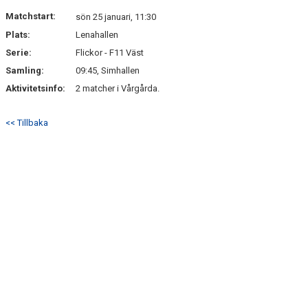
DOKUMENT
Matchstart:
sön 25 januari, 11:30
Plats:
Lenahallen
KONTAKT
Serie:
Flickor - F11 Väst
Samling:
09:45, Simhallen
Aktivitetsinfo:
2 matcher i Vårgårda.
<< Tillbaka