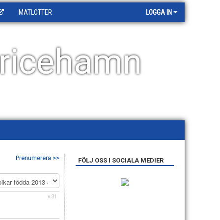
MATLOTTER
LOGGA IN
ricehamn
Prenumerera >>
FÖLJ OSS I SOCIALA MEDIER
v.31