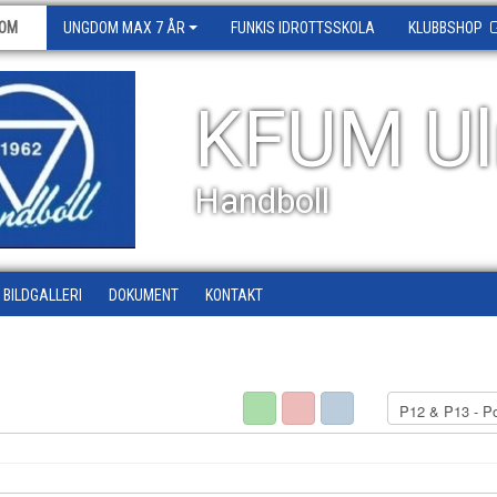
OM
UNGDOM MAX 7 ÅR
FUNKIS IDROTTSSKOLA
KLUBBSHOP
KFUM Ul
Handboll
BILDGALLERI
DOKUMENT
KONTAKT