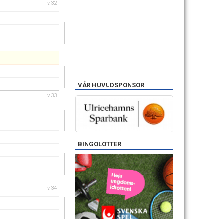
v.32
VÅR HUVUDSPONSOR
v.33
BINGOLOTTER
v.34