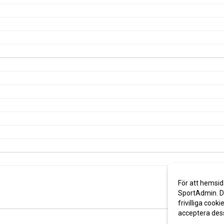
För att hemsid
SportAdmin. De
frivilliga cooki
acceptera des