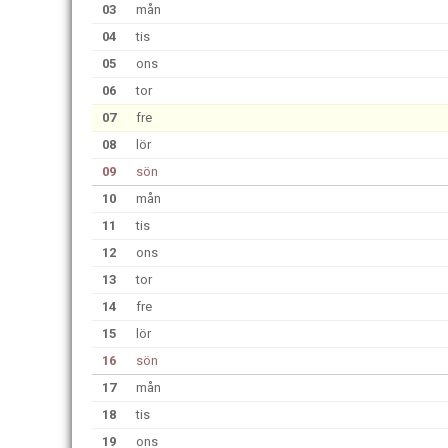
03
mån
04
tis
05
ons
06
tor
07
fre
08
lör
09
sön
10
mån
11
tis
12
ons
13
tor
14
fre
15
lör
16
sön
17
mån
18
tis
19
ons