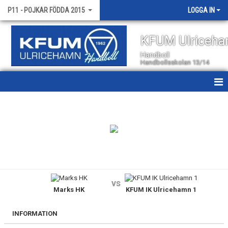
P11 - POJKAR FÖDDA 2015
LOGGA IN
KFUM Ulriceh
Handboll
Handbollsskolan 13/14
HEM
NYHETER
KALENDER
TRUPPEN
vs
Marks HK
KFUM IK Ulricehamn 1
BILDGALLERI
KONTAKT
INFORMATION