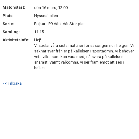
MATCHER
Matchstart:
sön 16 mars, 12:00
Plats:
Hyssnahallen
Serie:
Pojkar - P9 Väst Vår Stor plan
Samling:
11:15
Aktivitetsinfo:
Hej!
Vi spelar våra sista matcher för säsongen nu i helgen. Vi
saknar svar från er på kallelsen i sportadmin. Vi behöver
veta vilka som kan vara med, så svara på kallelsen
snarast. Varmt välkomna, vi ser fram emot att ses i
hallen!
<< Tillbaka