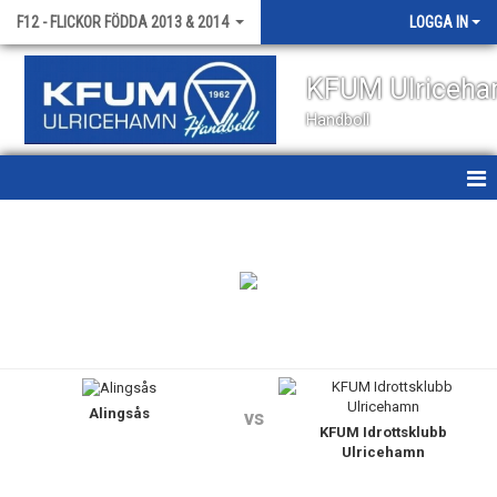
F12 - FLICKOR FÖDDA 2013 & 2014
LOGGA IN
KFUM Ulriceh
Handboll
HEM
NYHETER
KALENDER
MATCHER
Alingsås
TRUPPEN
vs
KFUM Idrottsklubb
Ulricehamn
BILDGALLERI