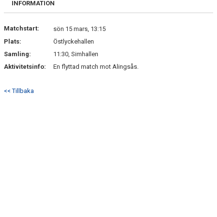
INFORMATION
DOKUMENT
KONTAKT
Matchstart:
sön 15 mars, 13:15
Plats:
Östlyckehallen
Samling:
11:30, Simhallen
Aktivitetsinfo:
En flyttad match mot Alingsås.
<< Tillbaka