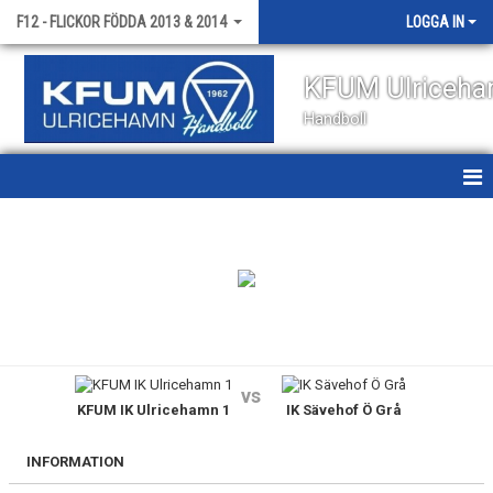
F12 - FLICKOR FÖDDA 2013 & 2014
LOGGA IN
KFUM Ulriceh
Handboll
HEM
NYHETER
KALENDER
MATCHER
vs
KFUM IK Ulricehamn 1
IK Sävehof Ö Grå
TRUPPEN
BILDGALLERI
INFORMATION