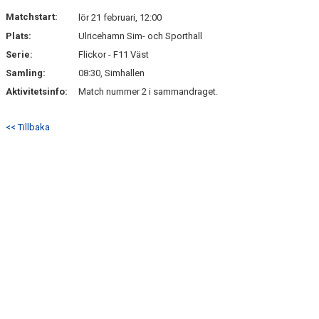
DOKUMENT
Matchstart:
lör 21 februari, 12:00
Plats:
Ulricehamn Sim- och Sporthall
KONTAKT
Serie:
Flickor - F11 Väst
Samling:
08:30, Simhallen
Aktivitetsinfo:
Match nummer 2 i sammandraget.
<< Tillbaka