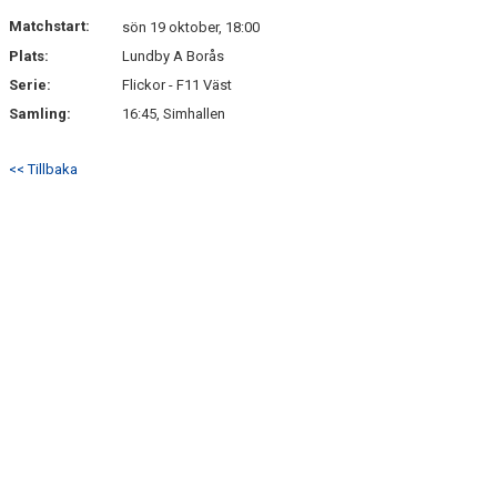
DOKUMENT
Matchstart:
sön 19 oktober, 18:00
Plats:
Lundby A Borås
KONTAKT
Serie:
Flickor - F11 Väst
Samling:
16:45, Simhallen
<< Tillbaka