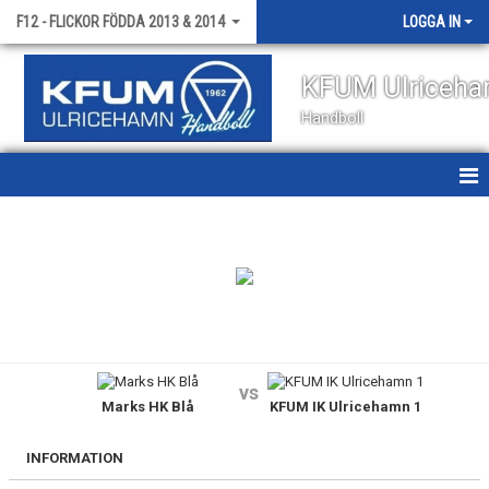
F12 - FLICKOR FÖDDA 2013 & 2014
LOGGA IN
KFUM Ulriceh
Handboll
HEM
NYHETER
KALENDER
MATCHER
vs
Marks HK Blå
KFUM IK Ulricehamn 1
TRUPPEN
BILDGALLERI
INFORMATION