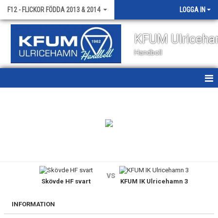
F12 - FLICKOR FÖDDA 2013 & 2014
LOGGA IN
KFUM Ulriceh
Handboll
HEM
NYHETER
KALENDER
MATCHER
vs
Skövde HF svart
KFUM IK Ulricehamn 3
TRUPPEN
BILDGALLERI
INFORMATION