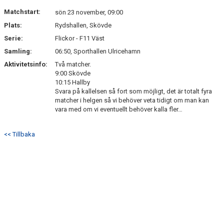
DOKUMENT
Matchstart:
sön 23 november, 09:00
Plats:
Rydshallen, Skövde
KONTAKT
Serie:
Flickor - F11 Väst
Samling:
06:50, Sporthallen Ulricehamn
Aktivitetsinfo:
Två matcher.
9:00 Skövde
10:15 Hallby
Svara på kallelsen så fort som möjligt, det är totalt fyra
matcher i helgen så vi behöver veta tidigt om man kan
vara med om vi eventuellt behöver kalla fler…
<< Tillbaka