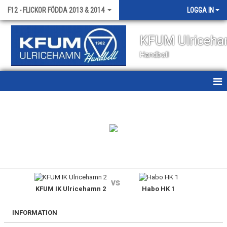
F12 - FLICKOR FÖDDA 2013 & 2014
LOGGA IN
KFUM Ulriceh
Handboll
HEM
NYHETER
KALENDER
MATCHER
vs
KFUM IK Ulricehamn 2
Habo HK 1
TRUPPEN
BILDGALLERI
INFORMATION