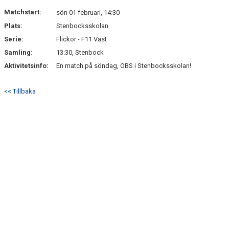
DOKUMENT
Matchstart:
sön 01 februari, 14:30
Plats:
Stenbocksskolan
KONTAKT
Serie:
Flickor - F11 Väst
Samling:
13:30, Stenbock
Aktivitetsinfo:
En match på söndag, OBS i Stenbocksskolan!
<< Tillbaka