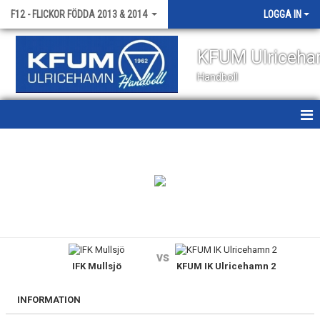
F12 - FLICKOR FÖDDA 2013 & 2014
LOGGA IN
KFUM Ulriceh
Handboll
HEM
NYHETER
KALENDER
MATCHER
vs
IFK Mullsjö
KFUM IK Ulricehamn 2
TRUPPEN
BILDGALLERI
INFORMATION