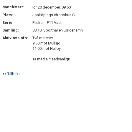
DOKUMENT
Matchstart:
lör 20 december, 09:50
Plats:
Jönköpings Idrottshus C
KONTAKT
Serie:
Flickor - F11 Väst
Samling:
08:10, Sporthallen Ulricehamn
Aktivitetsinfo:
Två matcher
9:50 mot Mullsjö
11:00 mot Hallby
Ta med allt sedvanligt!
<< Tillbaka