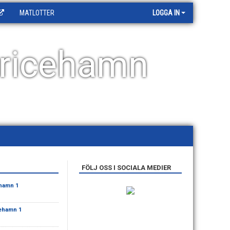
MATLOTTER
LOGGA IN
ricehamn
FÖLJ OSS I SOCIALA MEDIER
ehamn 1
cehamn 1