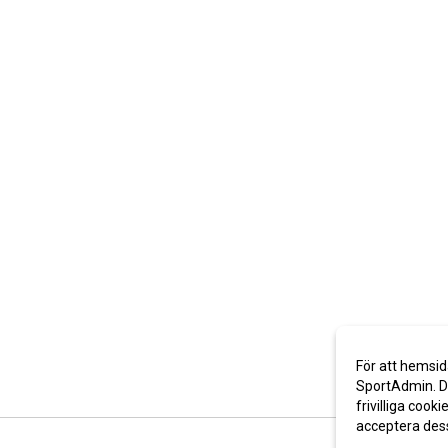
För att hemsid
SportAdmin. De
frivilliga cooki
acceptera des