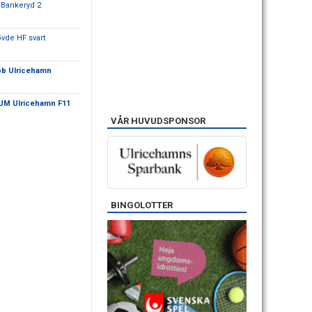
 Bankeryd 2
vde HF svart
bb Ulricehamn
UM Ulricehamn F11
VÅR HUVUDSPONSOR
BINGOLOTTER