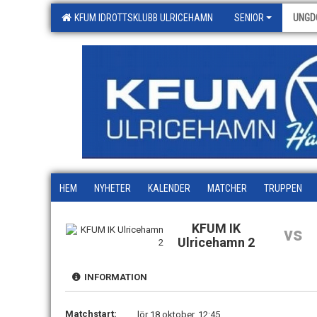
KFUM IDROTTSKLUBB ULRICEHAMN
SENIOR
UNGD
HEM
NYHETER
KALENDER
MATCHER
TRUPPEN
KFUM IK
vs
Ulricehamn 2
INFORMATION
Matchstart:
lör 18 oktober, 12:45