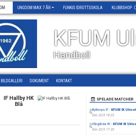
OM
UNGDOM MAX 7 ÅR
FUNKIS IDROTTSSKOLA
KLUBBSHOP
KFUM Ul
Handboll
BILDGALLERI
DOKUMENT
KONTAKT
IF Hallby HK
SPELADE MATCHER
Blå
Byttorps IF -
KFUM IK Ulric
Sön 22/3 18:25
Vårgårda IK -
KFUM IK Ulri
Sön 22/3 17:20