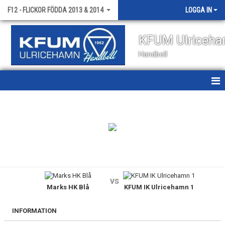
F12 - FLICKOR FÖDDA 2013 & 2014
LOGGA IN
KFUM Ulriceh
Handboll
HEM
NYHETER
KALENDER
MATCHER
vs
Marks HK Blå
KFUM IK Ulricehamn 1
TRUPPEN
BILDGALLERI
INFORMATION