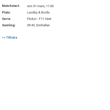
DOKUMENT
Matchstart:
sön 01 mars, 11:00
Plats:
Lundby A Borås
KONTAKT
Serie:
Flickor - F11 Väst
Samling:
09:45, Simhallen
<< Tillbaka