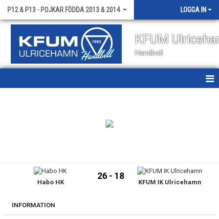
P12 & P13 - POJKAR FÖDDA 2013 & 2014
LOGGA IN
KFUM Ulriceh
Handboll
HEM
NYHETER
KALENDER
MATCHER
26 - 18
Habo HK
KFUM IK Ulricehamn
TRUPPEN
BILDGALLERI
INFORMATION