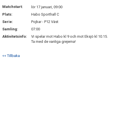
DOKUMENT
Matchstart:
lör 17 januari, 09:00
Plats:
Habo Sporthall C
KONTAKT
Serie:
Pojkar - P12 Väst
Samling:
07:00
Aktivitetsinfo:
Vi spelar mot Habo kl 9 och mot Eksjö kl 10.15.
Ta med de vanliga grejerna!
<< Tillbaka