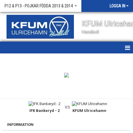
P12 & P13 - POJKAR FÖDDA 2013 & 2014
LOGGA IN
KFUM Ulriceh
Handboll
HEM
NYHETER
KALENDER
MATCHER
vs
IFK Bankeryd - 2
KFUM Ulricehamn
TRUPPEN
BILDGALLERI
INFORMATION