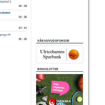
Sävehof 2
24 - 30
ricehamn
32 - 25
27 - 31
pings HF
25 - 25
VÅR HUVUDSPONSOR
BINGOLOTTER