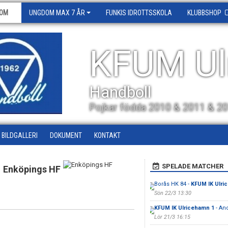
OM
UNGDOM MAX 7 ÅR
FUNKIS IDROTTSSKOLA
KLUBBSHOP
KFUM Ul
Handboll
Pojkar födda 2010 & 2011 & 2
BILDGALLERI
DOKUMENT
KONTAKT
SPELADE MATCHER
Enköpings HF
Borås HK 84 -
KFUM IK Ulri
Sön 22/3 13:30
KFUM IK Ulricehamn 1
- An
Lör 21/3 16:15