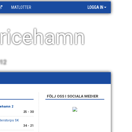
MATLOTTER
LOGGA IN
ricehamn
012
FÖLJ OSS I SOCIALA MEDIER
cehamn 2
25 - 30
derstorps SK
34 - 21