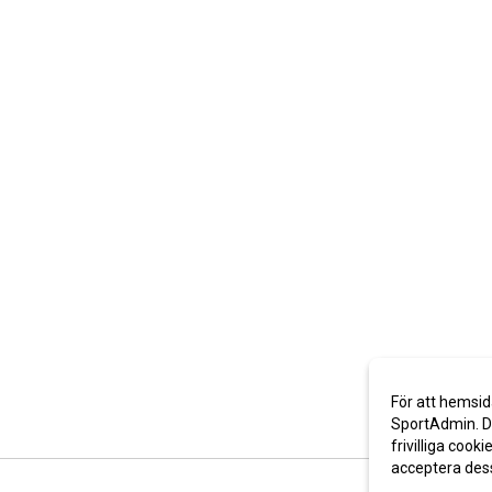
För att hemsid
SportAdmin. De
frivilliga cooki
acceptera des