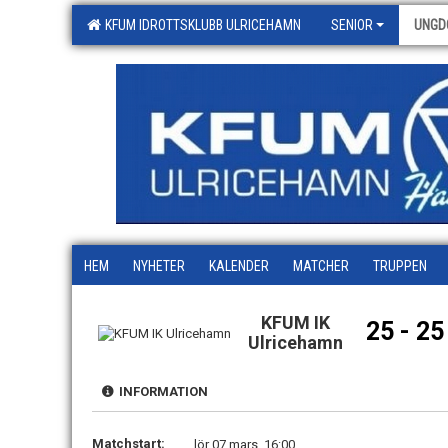
KFUM IDROTTSKLUBB ULRICEHAMN
SENIOR
UNGD
HEM
NYHETER
KALENDER
MATCHER
TRUPPEN
KFUM IK
25 - 25
Ulricehamn
INFORMATION
Matchstart:
lör 07 mars, 16:00