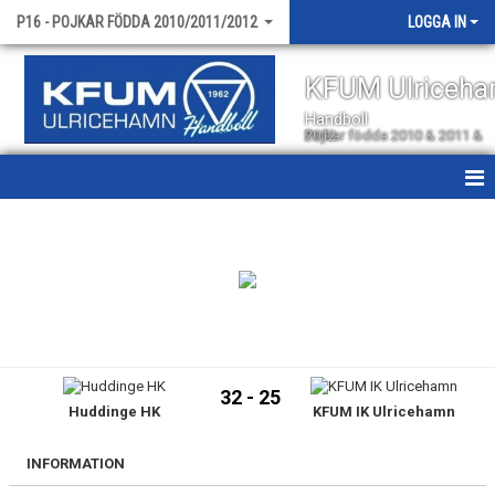
P16 - POJKAR FÖDDA 2010/2011/2012
LOGGA IN
KFUM Ulriceh
Handboll
Pojkar födda 2010 & 2011 & 2012
HEM
NYHETER
KALENDER
MATCHER
32 - 25
Huddinge HK
KFUM IK Ulricehamn
TRUPPEN
BILDGALLERI
INFORMATION