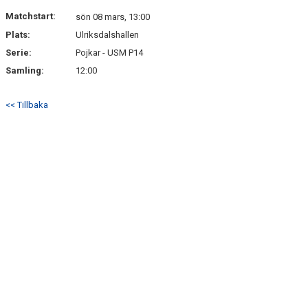
DOKUMENT
Matchstart:
sön 08 mars, 13:00
Plats:
Ulriksdalshallen
KONTAKT
Serie:
Pojkar - USM P14
Samling:
12:00
<< Tillbaka