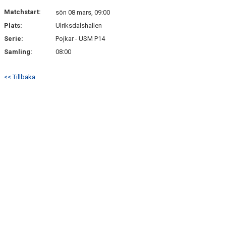
DOKUMENT
Matchstart:
sön 08 mars, 09:00
Plats:
Ulriksdalshallen
KONTAKT
Serie:
Pojkar - USM P14
Samling:
08:00
<< Tillbaka