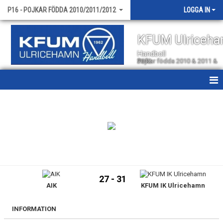
P16 - POJKAR FÖDDA 2010/2011/2012
LOGGA IN
KFUM Ulriceh
Handboll
Pojkar födda 2010 & 2011 & 2012
HEM
NYHETER
KALENDER
MATCHER
27 - 31
AIK
KFUM IK Ulricehamn
TRUPPEN
BILDGALLERI
INFORMATION