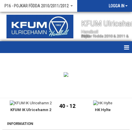
P16 - POJKAR FÖDDA 2010/2011/2012
LOGGA IN
KFUM Ulriceh
Handboll
Pojkar födda 2010 & 2011 & 2012
HEM
NYHETER
KALENDER
MATCHER
40 - 12
KFUM IK Ulricehamn 2
HK Hylte
TRUPPEN
BILDGALLERI
INFORMATION