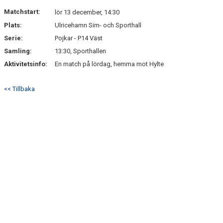
DOKUMENT
Matchstart:
lör 13 december, 14:30
Plats:
Ulricehamn Sim- och Sporthall
KONTAKT
Serie:
Pojkar - P14 Väst
Samling:
13:30, Sporthallen
Aktivitetsinfo:
En match på lördag, hemma mot Hylte
<< Tillbaka