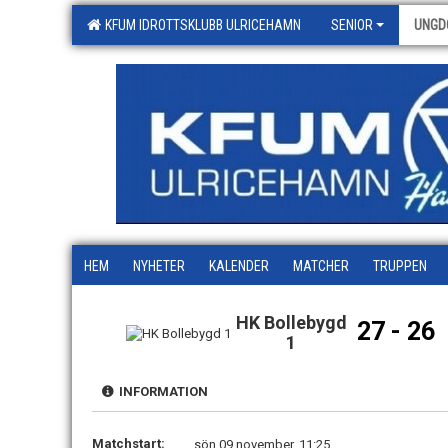
KFUM IDROTTSKLUBB ULRICEHAMN
SENIOR
UNGD
HEM
NYHETER
KALENDER
MATCHER
TRUPPEN
HK Bollebygd
27 - 26
1
INFORMATION
Matchstart:
sön 09 november, 11:25