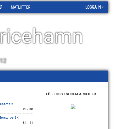
MATLOTTER
LOGGA IN
ricehamn
012
FÖLJ OSS I SOCIALA MEDIER
cehamn 2
25 - 30
derstorps SK
34 - 21