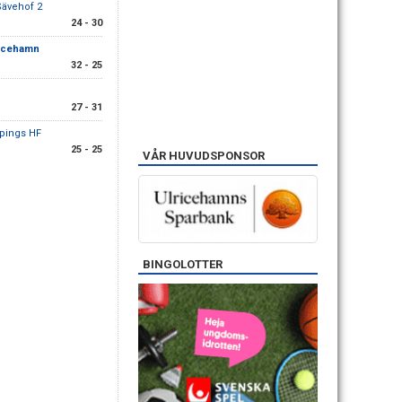
Sävehof 2
24 - 30
ricehamn
32 - 25
27 - 31
pings HF
25 - 25
VÅR HUVUDSPONSOR
BINGOLOTTER