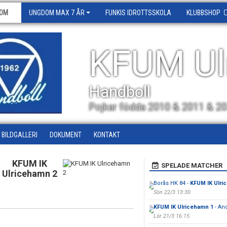
OM
UNGDOM MAX 7 ÅR
FUNKIS IDROTTSSKOLA
KLUBBSHOP
KFUM Ul
Handboll
Pojkar födda 2010 & 2011 & 2
BILDGALLERI
DOKUMENT
KONTAKT
KFUM IK
SPELADE MATCHER
Ulricehamn 2
Borås HK 84 -
KFUM IK Ulri
Sön 22/3 13:30
KFUM IK Ulricehamn 1
- An
Lör 21/3 16:15