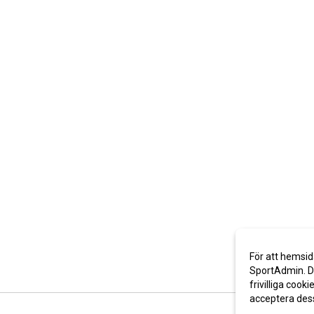
För att hemsid
SportAdmin. De
frivilliga cooki
acceptera des