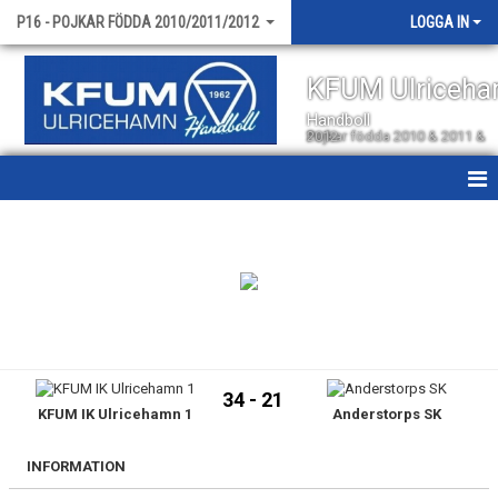
P16 - POJKAR FÖDDA 2010/2011/2012
LOGGA IN
KFUM Ulriceh
Handboll
Pojkar födda 2010 & 2011 & 2012
HEM
NYHETER
KALENDER
MATCHER
34 - 21
KFUM IK Ulricehamn 1
Anderstorps SK
TRUPPEN
BILDGALLERI
INFORMATION