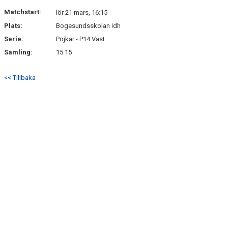
DOKUMENT
Matchstart:
lör 21 mars, 16:15
Plats:
Bogesundsskolan Idh
KONTAKT
Serie:
Pojkar - P14 Väst
Samling:
15:15
<< Tillbaka