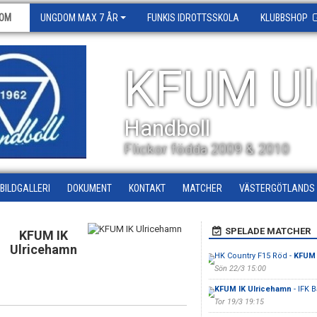
OM
UNGDOM MAX 7 ÅR
FUNKIS IDROTTSSKOLA
KLUBBSHOP
KFUM Ul
Handboll
Flickor födda 2009 & 2010
BILDGALLERI
DOKUMENT
KONTAKT
MATCHER
VÄSTERGÖTLANDS 
SPELADE MATCHER
KFUM IK
Ulricehamn
HK Country F15 Röd -
KFUM 
Sön 22/3 15:00
KFUM IK Ulricehamn
- IFK 
Tor 19/3 19:15