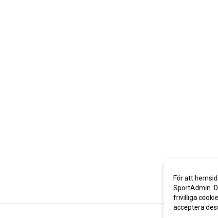
För att hemsid
SportAdmin. De
frivilliga cooki
acceptera des