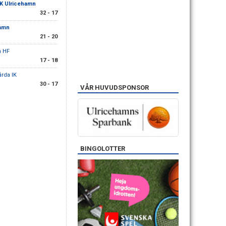
K Ulricehamn
32 - 17
hamn
21 - 20
a HF
17 - 18
årda IK
30 - 17
VÅR HUVUDSPONSOR
BINGOLOTTER