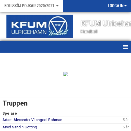
BOLLSKÔJ POJKAR 2020/2021
LOGGA IN
KFUM Ulriceh
Handboll
HEM
NYHETER
KALENDER
MATCHER
Truppen
TRUPPEN
Spelare
Adam Alexander Vitangcol Bohman
5 år
BILDGALLERI
Arvid Sandin Gotting
5 år