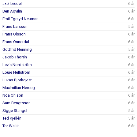
DOKUMENT
axel bredell
6 år
Ben Aqvilin
6 år
KONTAKT
Emil Egeryd Neuman
6 år
Frans Larsson
5 år
Frans Olsson
6 år
Frans Önnerdal
6 år
Gottfrid Henning
5 år
Jakob Thorén
6 år
Levis Nordström
6 år
Louie Hellström
6 år
Lukas Björkqvist
6 år
Maximilian Herceg
6 år
Noa Ohlson
6 år
Sam Bengtsson
6 år
Sigge Stangel
5 år
Ted Kjellén
5 år
Tor Wallin
6 år