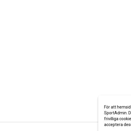
För att hemsid
SportAdmin. De
frivilliga cooki
acceptera des