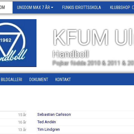
OM
UNGDOM MAX 7 ÅR
FUNKIS IDROTTSSKOLA
KLUBBSHOP
KFUM Ul
Handboll
Pojkar födda 2010 & 2011 & 2
BILDGALLERI
DOKUMENT
KONTAKT
Sebastian Carlsson
15 år
Ted Andén
16 år
Tim Lindgren
13 år