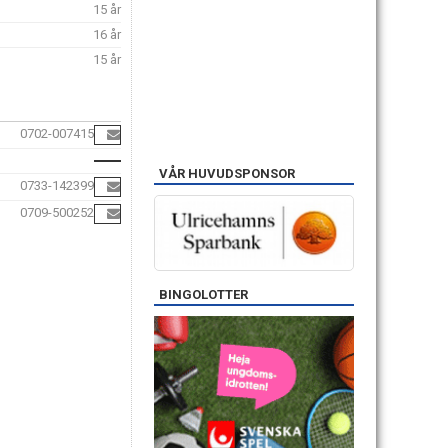
15 år
16 år
15 år
0702-007415
VÅR HUVUDSPONSOR
0733-142399
0709-500252
BINGOLOTTER