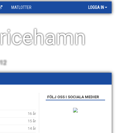
MATLOTTER
LOGGA IN
ricehamn
012
FÖLJ OSS I SOCIALA MEDIER
16 år
15 år
14 år