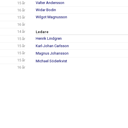
Valter Andersson
15 år
Widar Bodin
16 år
Wilgot Magnusson
15 år
16 år
14 år
Ledare
Henrik Lindgren
15 år
15 år
Karl-Johan Carlsson
15 år
Magnus Johansson
15 år
Michael Söderkvist
16 år